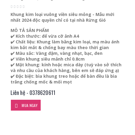
Khung kim loại vuông viền siêu mỏng - Mẫu mới
nhất 2024 độc quyền chỉ có tại nhà Rừng Gió
MÔ TẢ SẢN PHẨM
✔️ Kích thước: để vừa cỡ ảnh A4
✔️ Chất liệu: Khung làm bằng kim loại, mạ màu ánh
kim bắt mắt & chống bay màu theo thời gian
✔️ Màu sắc: Vàng đậm, vàng nhạt, bạc, đen
✔️ Viền khung siêu mảnh chỉ 0.8cm
✔️ Mặt khung: kính hoặc mica dày (tuỳ vào sở thích
và nhu cầu của khách hàng, bên em sẽ đáp ứng ạ)
✔️ Đặc biệt: bìa khung treo hoặc để bàn đều là bìa
trắng chống mốc & mối mọt
Liên hệ - 0378620611
MUA NGAY