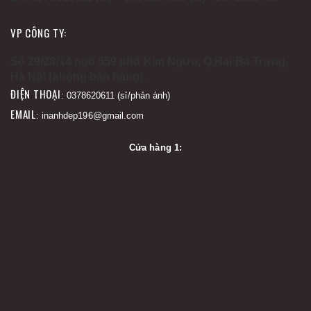
VP CÔNG TY:
Số 29/28/14 ngõ 559 phố Kim Ngưu, Q.Hai Bà Trưng,
Hà Nội (không bán hàng).
ĐIỆN THOẠI
: 0378620611 (sỉ/phản ánh)
EMAIL
: inanhdep196@gmail.com
Cửa hàng 1: