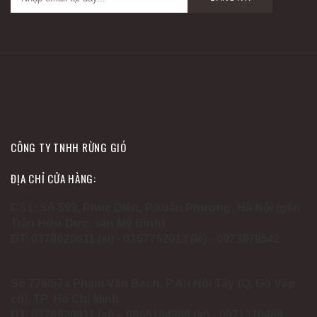
CÔNG TY TNHH RỪNG GIÓ
ĐỊA CHỈ CỬA HÀNG:
CS1: Số 593, Phúc Diễn, P.Xuân Phương, Hà Nội (gần
Trần Hữu Dực, sân Mỹ Đình)
ĐT: 0378620611 (sỉ) - 0357752013 (lẻ) - 0973879542
Số 776/57a Phạm Văn Bạch, P.An Hội Tây (Q. Gò Vấp
cũ), TP. Hồ Chí Minh
ĐT: 0378620611 (sỉ) – 0866104889 (lẻ) - 0971310489