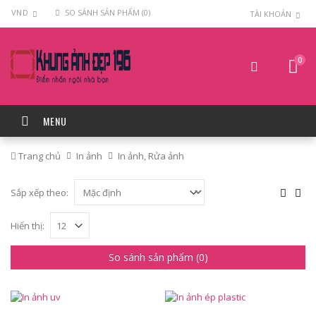
VND
SO SÁNH SẢN PHẨM (0)
TÀI KHOẢN
0
MENU
Trang chủ
In ảnh
In ảnh, Rửa ảnh
In
Sắp xếp theo:
ảnh,
Rửa
Hiển thị:
ảnh
So sánh sản phẩm (0)