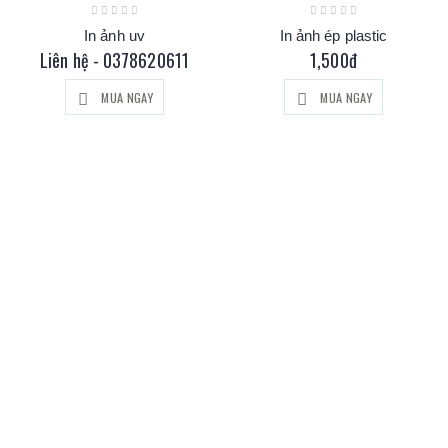
In ảnh uv
In ảnh ép plastic
Liên hệ - 0378620611
1,500đ
MUA NGAY
MUA NGAY