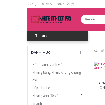
VND
SO SÁNH SẢN PHẨM (0)
MENU
Chân
Sắp xếp
DANH MỤC
chống
khung
Bảng Vinh Danh Gỗ
để
Khung bằng khen, khung chứng
bàn
chỉ
-
CH
chân
Cúp Pha Lê
CH
chống
Khung ảnh để bàn
ảnh
In ảnh