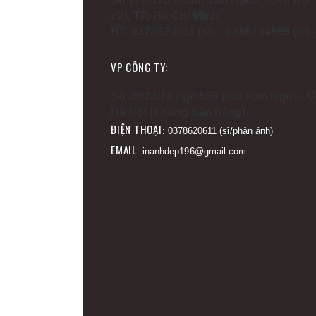
Số 776/57a Phạm Văn Bạch, P.An Hội 
cũ), TP. Hồ Chí Minh
ĐT: 0378620611 (sỉ) – 0866104889 (lẻ)
VP CÔNG TY:
Số 29/28/14 ngõ 559 phố Kim Ngưu, Q
Hà Nội (không bán hàng).
ĐIỆN THOẠI
: 0378620611 (sỉ/phản ánh)
EMAIL
: inanhdep196@gmail.com