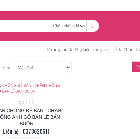
Trang chủ
Phụ kiện trang trí sỉ - lẻ
Chân chố
S
 theo:
ÂN CHỐNG ĐỂ BÀN - CHÂN
ỐNG ẢNH GỖ BÁN LẺ BÁN
BUÔN
Liên hệ - 0378620611