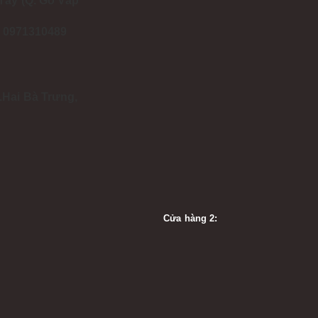
Tây (Q. Gò Vấp
 - 0971310489
.Hai Bà Trưng,
Cửa hàng 2: