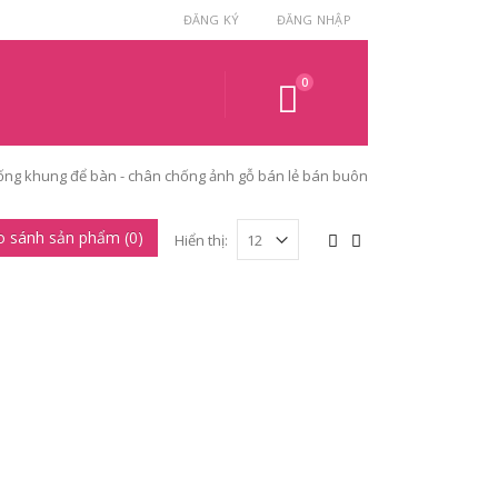
ĐĂNG KÝ
ĐĂNG NHẬP
0
ng khung để bàn - chân chống ảnh gỗ bán lẻ bán buôn
o sánh sản phẩm (0)
Hiển thị: