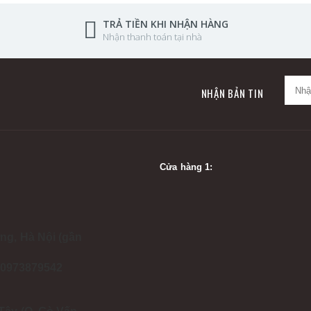
TRẢ TIỀN KHI NHẬN HÀNG
Nhận thanh toán tại nhà
NHẬN BẢN TIN
Cửa hàng 1:
ng, Hà Nội (gần
- 0973879542