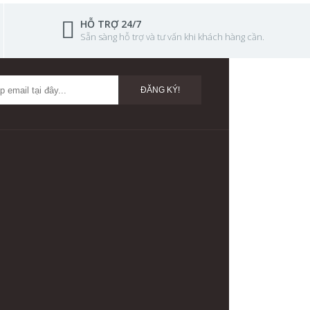
HỖ TRỢ 24/7
Sẵn sàng hỗ trợ và tư vấn khi khách hàng cần.
ĐĂNG KÝ!