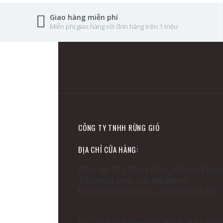
Giao hàng miễn phí
Miễn phí giao hàng với đơn hàng trên 1 triệu
CÔNG TY TNHH RỪNG GIÓ
ĐỊA CHỈ CỬA HÀNG:
CS1: Số 593, Phúc Diễn, P.Xuân Phươ
Trần Hữu Dực, sân Mỹ Đình)
ĐT: 0378620611 (sỉ) - 0357752013 (lẻ) 