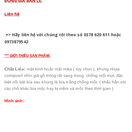
ĐỒNG GIÁ BÁN LẺ:
Liên hệ
=> Hãy liên hệ với chúng tôi theo số 0378 620 611 hoặc
0973879542
***
GIỚI THIỆU SẢN PHẨM:
Chất Liệu:
mặt kính hoặc mặt mika ( tùy chọn ), khung nhựa
comtposit nhìn giả gỗ trông rất sang trọng, chống mối mọt, đặc
biệt nổi bật bìa sau khung là bìa trắng chống mốc ( khắc hẳn với
các chỗ khác bìa mộc hay bị mềm và mốc theo thời gian )
Hình ảnh: