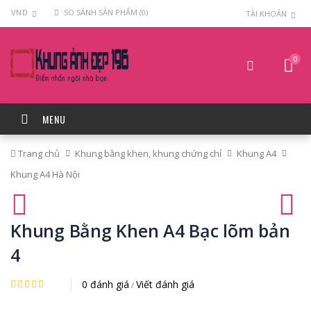
VND
SO SÁNH SẢN PHẨM (0)
TÀI KHOẢN
0
MENU
Trang chủ
Khung bằng khen, khung chứng chỉ
Khung A4
Khung A4 Hà Nội
Khung Bằng Khen A4 Bạc lõm bản
4
0 đánh giá
Viết đánh giá
/