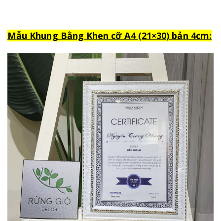
M
ẫu Khung Bằng Khen cỡ A4 (21×30) bản 4cm: