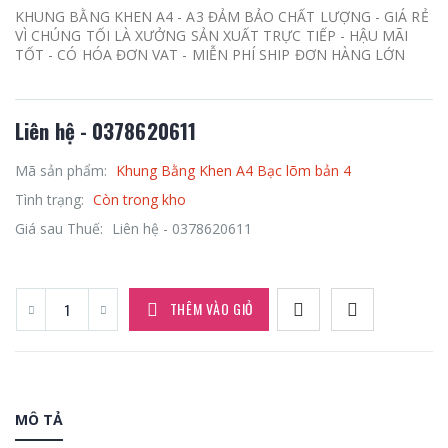
KHUNG BẰNG KHEN A4 - A3 ĐẢM BẢO CHẤT LƯỢNG - GIÁ RẺ
VÌ CHÚNG TỐI LÀ XƯỞNG SẢN XUẤT TRỰC TIẾP - HẬU MÃI
TỐT - CÓ HÓA ĐƠN VAT - MIỄN PHÍ SHIP ĐƠN HÀNG LỚN
Liên hệ - 0378620611
Mã sản phẩm:
Khung Bằng Khen A4 Bạc lõm bản 4
Tình trạng:
Còn trong kho
Giá sau Thuế:
Liên hệ - 0378620611
THÊM VÀO GIỎ
MÔ TẢ