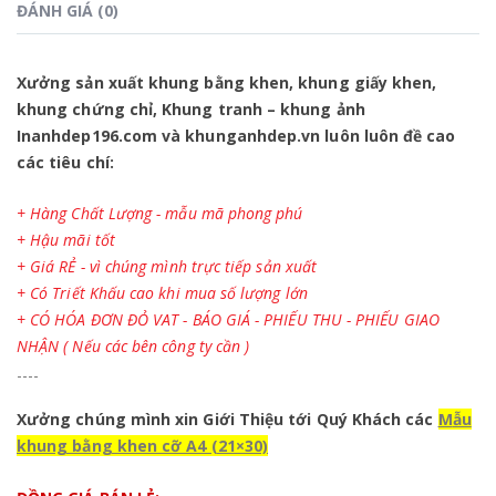
ĐÁNH GIÁ (0)
Xưởng sản xuất khung bằng khen, khung giấy khen,
khung chứng chỉ, Khung tranh – khung ảnh
Inanhdep196.com và khunganhdep.vn
luôn luôn đề cao
các tiêu chí:
+ Hàng Chất Lượng - mẫu mã phong phú
+ Hậu mãi tốt
+ Giá RẺ - vì chúng mình trực tiếp sản xuất
+ Có Triết Khấu cao khi mua số lượng lớn
+ CÓ HÓA ĐƠN ĐỎ VAT - BÁO GIÁ - PHIẾU THU - PHIẾU GIAO
NHẬN ( Nếu các bên công ty cần )
----
Xưởng chúng mình xin Giới Thiệu tới Quý Khách các
M
ẫu
khung bằng khen cỡ A4 (21×30)