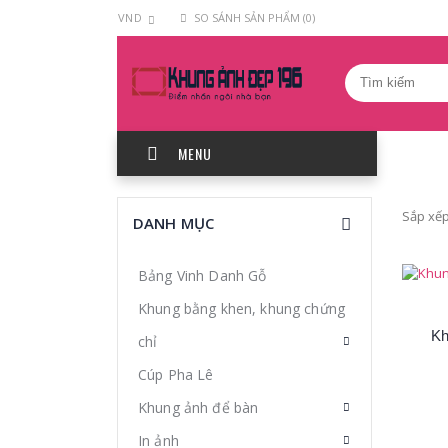
VND
SO SÁNH SẢN PHẨM (0)
MENU
Khung
Sắp xếp
DANH MỤC
ảnh
tiệc
Bảng Vinh Danh Gỗ
cưới
Khung bằng khen, khung chứng
Kh
chỉ
Cúp Pha Lê
Khung ảnh để bàn
In ảnh