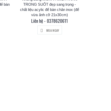
để bàn
TRONG SUỐT đẹp sang trọng -
chất liệu acylic để bàn chân inox (để
vừa ảnh cỡ 21x30cm)
Liên hệ - 0378620611
MUA NGAY