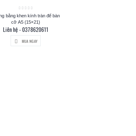
ng bằng khen kính tràn để bàn
cỡ A5 (15×21)
Liên hệ - 0378620611
MUA NGAY