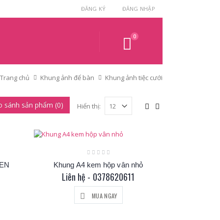
ĐĂNG KÝ
ĐĂNG NHẬP
0
Trang chủ
Khung ảnh để bàn
Khung ảnh tiệc cưới
o sánh sản phẩm (0)
Hiển thị:
ĐEN
Khung A4 kem hộp vân nhỏ
Liên hệ - 0378620611
MUA NGAY