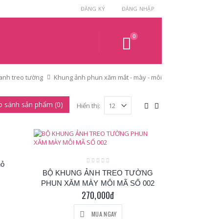
ĐĂNG KÝ
ĐĂNG NHẬP
0
anh treo tường
Khung ảnh phun xăm mắt - mày - môi
o sánh sản phẩm (0)
Hiển thị:
hỏ
BỘ KHUNG ẢNH TREO TƯỜNG
PHUN XĂM MÀY MÔI MÃ SỐ 002
270,000đ
MUA NGAY