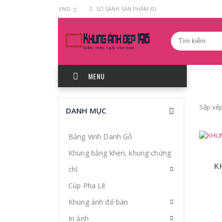
VND
SO SÁNH SẢN PHẨM (0)
MENU
Khung
Sắp xếp
DANH MỤC
ảnh
phun
Bảng Vinh Danh Gỗ
xăm
Khung bằng khen, khung chứng
mắt
K
chỉ
-
mày
Cúp Pha Lê
-
Khung ảnh để bàn
môi
In ảnh