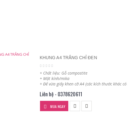
KHUNG A4 TRẮNG CHỈ ĐEN
+ Chất liệu: Gỗ compostite
+ Mặt kính/mika
+ Để vừa giấy khen cỡ A4 (các kích thước khác có
Liên hệ - 0378620611
MUA NGAY