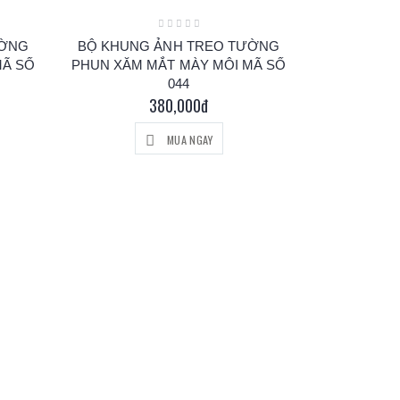
ƯỜNG
BỘ KHUNG ẢNH TREO TƯỜNG
MÃ SỐ
PHUN XĂM MẮT MÀY MÔI MÃ SỐ
044
380,000đ
MUA NGAY