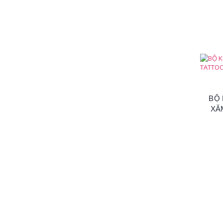
BỘ
XĂ