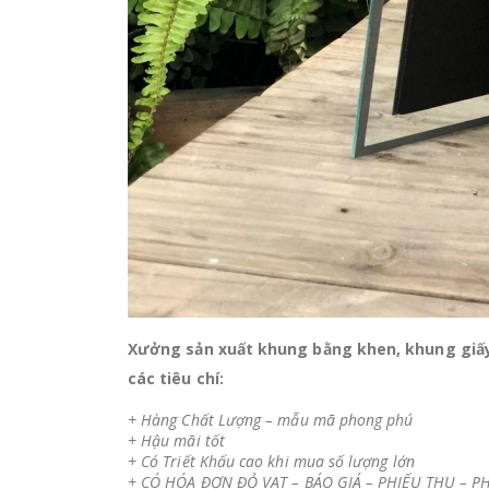
Xưởng sản xuất khung bằng khen, khung giấ
các tiêu chí:
+ Hàng Chất Lượng – mẫu mã phong phú
+ Hậu mãi tốt
+ Có Triết Khấu cao khi mua số lượng lớn
+ CÓ HÓA ĐƠN ĐỎ VAT – BÁO GIÁ – PHIẾU THU – PHI