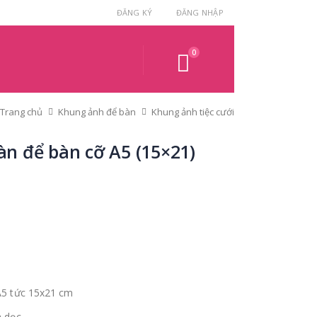
ĐĂNG KÝ
ĐĂNG NHẬP
0
Trang chủ
Khung ảnh để bàn
Khung ảnh tiệc cưới
n để bàn cỡ A5 (15×21)
A5 tức 15x21 cm
à dọc