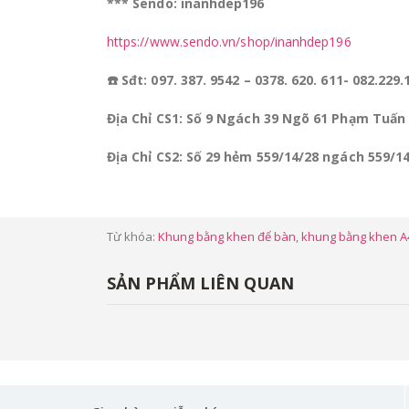
*** Sendo: inanhdep196
https://www.sendo.vn/shop/inanhdep196
☎️ Sđt: 097. 387. 9542 – 0378. 620. 611- 082.229.
Địa Chỉ CS1: Số 9 Ngách 39 Ngõ 61 Phạm Tuấn 
Địa Chỉ CS2
: Số 29 hẻm 559/14/28 ngách 559/1
Từ khóa:
Khung bằng khen để bàn
,
khung bằng khen A
SẢN PHẨM LIÊN QUAN