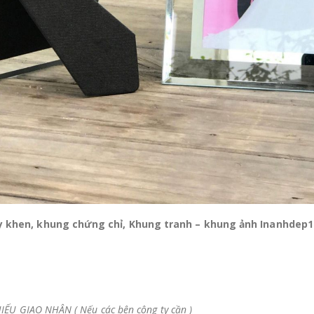
y khen, khung chứng chỉ, Khung tranh – khung ảnh Inanhde
ẾU GIAO NHẬN ( Nếu các bên công ty cần )