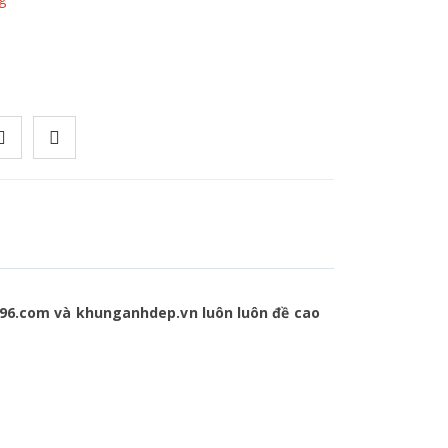
p196.com và khunganhdep.vn
luôn luôn đề cao