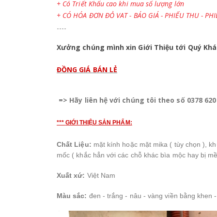
+ Có Triết Khấu cao khi mua số lượng lớn
+ CÓ HÓA ĐƠN ĐỎ VAT - BÁO GIÁ - PHIẾU THU - PHIẾ
----
Xưởng chúng mình xin Giới Thiệu tới Quý Kh
ĐỒNG GIÁ BÁN LẺ
=> Hãy liên hệ với chúng tôi theo số 0378 62
***
GIỚI THIỆU SẢN PHẨM:
Chất Liệu:
mặt kính hoặc mặt mika ( tùy chọn ), kh
mốc ( khắc hẳn với các chỗ khác bìa mộc hay bị mề
Xuất xứ:
Việt Nam
Màu sắc:
đen - trắng - nâu - vàng viền bằng khen -