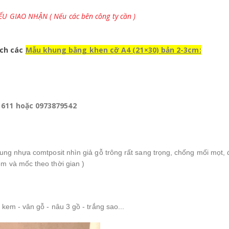
U GIAO NHẬN ( Nếu các bên công ty cần )
ách các
M
ẫu khung bằng khen cỡ A4 (21×30) bản 2-3cm:
0 611 hoặc 0973879542
ung nhựa comtposit nhìn giả gỗ trông rất sang trọng, chống mối mọt, đ
m và mốc theo thời gian )
 kem - vân gỗ - nâu 3 gồ - trắng sao...