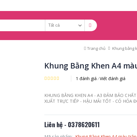
Trang chủ
Khung bằng k
Khung Bằng Khen A4 màu
1 đánh giá
Viết đánh giá
/
KHUNG BẰNG KHEN A4 - A3 ĐẢM BẢO CHẤT 
XUẤT TRỰC TIẾP - HẬU MÃI TỐT - CÓ HÓA 
Liên hệ - 0378620611
Mã sản phẩm:
Khung Bằng Khen A4 màu trắn