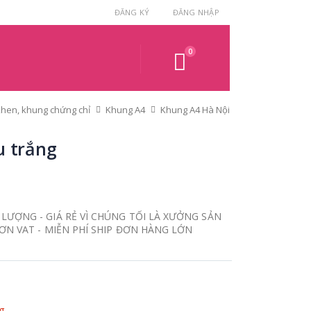
ĐĂNG KÝ
ĐĂNG NHẬP
0
hen, khung chứng chỉ
Khung A4
Khung A4 Hà Nội
 trắng
LƯỢNG - GIÁ RẺ VÌ CHÚNG TỐI LÀ XƯỞNG SẢN
ĐƠN VAT - MIỄN PHÍ SHIP ĐƠN HÀNG LỚN
g