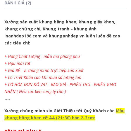
ĐÁNH GIÁ (2)
Xưởng sản xuất khung bằng khen, khung giấy khen,
khung chứng chỉ, Khung tranh – khung ảnh
Inanhdep196.com và khunganhdep.vn
luôn luôn đề cao
các tiêu chí:
+ Hàng Chất Lượng - mẫu mã phong phú
+ Hậu mãi tốt
+ Giá RẺ - vì chúng mình trực tiếp sản xuất
+ Có Triết Khấu cao khi mua số lượng lớn
+ CÓ HÓA ĐƠN ĐỎ VAT - BÁO GIÁ - PHIẾU THU - PHIẾU GIAO
NHẬN ( Nếu các bên công ty cần )
----
Xưởng chúng mình xin Giới Thiệu tới Quý Khách các
M
ẫu
khung bằng khen cỡ A4 (21×30) bản 2-3cm: