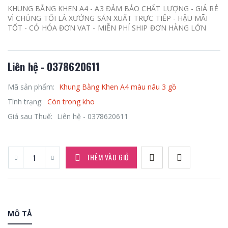
KHUNG BẰNG KHEN A4 - A3 ĐẢM BẢO CHẤT LƯỢNG - GIÁ RẺ
VÌ CHÚNG TỐI LÀ XƯỞNG SẢN XUẤT TRỰC TIẾP - HẬU MÃI
TỐT - CÓ HÓA ĐƠN VAT - MIỄN PHÍ SHIP ĐƠN HÀNG LỚN
Liên hệ - 0378620611
Mã sản phẩm:
Khung Bằng Khen A4 màu nâu 3 gồ
Tình trạng:
Còn trong kho
Giá sau Thuế:
Liên hệ - 0378620611
THÊM VÀO GIỎ
MÔ TẢ