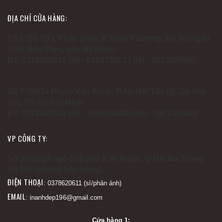
ĐỊA CHỈ CỬA HÀNG:
CS1: Số 593, Phúc Diễn, P.Xuân Phương, Hà Nội (gần
Trần Hữu Dực, sân Mỹ Đình)
ĐT: 0378620611 (sỉ) - 0357752013 (lẻ) - 0973879542
Số 776/57a Phạm Văn Bạch, P.An Hội Tây (Q. Gò Vấp
cũ), TP. Hồ Chí Minh
ĐT: 0378620611 (sỉ) – 0866104889 (lẻ) - 0971310489
VP CÔNG TY:
Số 29/28/14 ngõ 559 phố Kim Ngưu, Q.Hai Bà Trưng,
Hà Nội (không bán hàng).
ĐIỆN THOẠI
: 0378620611 (sỉ/phản ánh)
EMAIL
: inanhdep196@gmail.com
Cửa hàng 1: