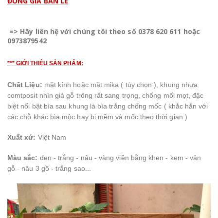
ĐỒNG GIÁ BÁN LẺ
=> Hãy liên hệ với chúng tôi theo số 0378 620 611 hoặc
0973879542
***
GIỚI THIỆU SẢN PHẨM:
Chất Liệu:
mặt kính hoặc mặt mika ( tùy chọn ), khung nhựa
comtposit nhìn giả gỗ trông rất sang trọng, chống mối mọt, đặc
biệt nổi bật bìa sau khung là bìa trắng chống mốc ( khắc hẳn với
các chỗ khác bìa mộc hay bị mềm và mốc theo thời gian )
Xuất xứ:
Việt Nam
Màu sắc:
đen - trắng - nâu - vàng viền bằng khen - kem - vân
gỗ - nâu 3 gồ - trắng sao...