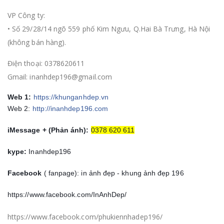
VP Công ty:
• Số 29/28/14 ngõ 559 phố Kim Ngưu, Q.Hai Bà Trưng, Hà Nội
(không bán hàng).
Điện thoại: 0378620611
Gmail: inanhdep196@gmail.com
Web 1:
https://khunganhdep.vn
Web 2:
http://inanhdep196.com
iMessage + (Phản ánh):
0378 620 611
kype:
Inanhdep196
Facebook
( fanpage): in ảnh đẹp - khung ảnh đẹp 196
https://www.facebook.com/InAnhDep/
https://www.facebook.com/phukiennhadep196/