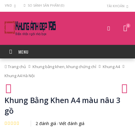
VND
SO SÁNH SẢN PHẨM (0)
TÀI KHOẢN
0
MENU
Trang chủ
Khung bằng khen, khung chứng chỉ
Khung A4
Khung A4 Hà Nội
Khung Bằng Khen A4 màu nâu 3
gồ
2 đánh giá
Viết đánh giá
/