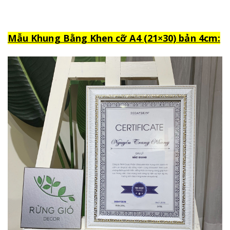
M
ẫu Khung Bằng Khen cỡ A4 (21×30) bản 4cm: