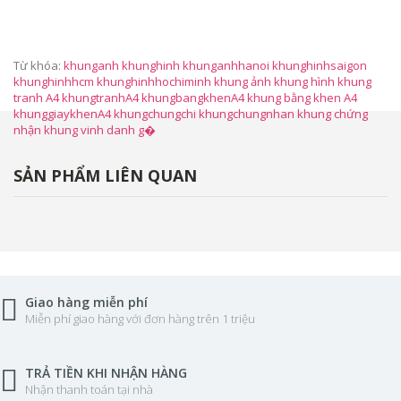
Từ khóa:
khunganh khunghinh khunganhhanoi khunghinhsaigon
khunghinhhcm khunghinhhochiminh khung ảnh khung hình khung
tranh A4 khungtranhA4 khungbangkhenA4 khung bằng khen A4
khunggiaykhenA4 khungchungchi khungchungnhan khung chứng
nhận khung vinh danh g�
SẢN PHẨM LIÊN QUAN
Giao hàng miễn phí
Miễn phí giao hàng với đơn hàng trên 1 triệu
TRẢ TIỀN KHI NHẬN HÀNG
Nhận thanh toán tại nhà