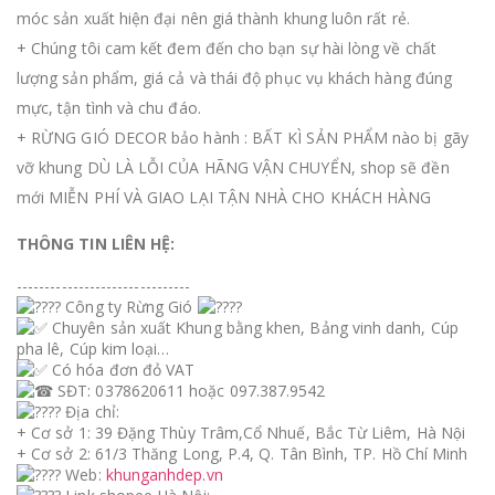
móc sản xuất hiện đại nên giá thành khung luôn rất rẻ.
+ Chúng tôi cam kết đem đến cho bạn sự hài lòng về chất
lượng sản phẩm, giá cả và thái độ phục vụ khách hàng đúng
mực, tận tình và chu đáo.
+ RỪNG GIÓ DECOR bảo hành : BẤT KÌ SẢN PHẨM nào bị gãy
vỡ khung DÙ LÀ LỖI CỦA HÃNG VẬN CHUYỂN, shop sẽ đền
mới MIỄN PHÍ VÀ GIAO LẠI TẬN NHÀ CHO KHÁCH HÀNG
THÔNG TIN LIÊN HỆ:
-------------------------------
Công ty Rừng Gió
Chuyên sản xuất Khung bằng khen, Bảng vinh danh, Cúp
pha lê, Cúp kim loại…
Có hóa đơn đỏ VAT
SĐT: 0378620611 hoặc 097.387.9542
Địa chỉ:
+ Cơ sở 1: 39 Đặng Thùy Trâm,Cổ Nhuế, Bắc Từ Liêm, Hà Nội
+ Cơ sở 2: 61/3 Thăng Long, P.4, Q. Tân Bình, TP. Hồ Chí Minh
Web:
khunganhdep.vn