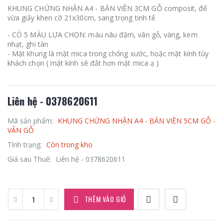
KHUNG CHỨNG NHẬN A4 - BẢN VIỀN 3CM GỖ composit, để
vừa giấy khen cỡ 21x30cm, sang trọng tinh tế
- CÓ 5 MÀU LỰA CHỌN: màu nâu đậm, vân gỗ, vàng, kem
nhạt, ghi tàn
- Mặt khung là mặt mica trong chống xước, hoặc mặt kính tùy
khách chọn ( mặt kính sẽ đắt hơn mặt mica ạ )
Liên hệ - 0378620611
Mã sản phẩm:
KHUNG CHỨNG NHẬN A4 - BẢN VIỀN 5CM GỖ -
VÂN GỖ
Tình trạng:
Còn trong kho
Giá sau Thuế:
Liên hệ - 0378620611
THÊM VÀO GIỎ