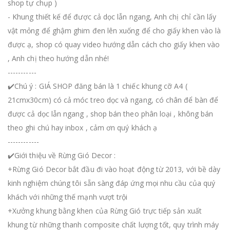
shop tự chụp )
- Khung thiết kế để được cả dọc lẫn ngang, Anh chị chỉ cần lấy
vật mỏng để ghậm ghim đen lên xuống để cho giấy khen vào là
được ạ, shop có quay video hướng dẫn cách cho giấy khen vào
, Anh chị theo hướng dẫn nhé!
-----------
✔️Chú ý : GIÁ SHOP đăng bán là 1 chiếc khung cỡ A4 (
21cmx30cm) có cả móc treo dọc và ngang, có chân để bàn để
được cả dọc lẫn ngang , shop bán theo phân loại , không bán
theo ghi chú hay inbox , cảm ơn quý khách ạ
------------
✔️Giới thiệu về Rừng Gió Decor :
+Rừng Gió Decor bắt đầu đi vào hoạt động từ 2013, với bề dày
kinh nghiệm chúng tôi sẵn sàng đáp ứng mọi nhu cầu của quý
khách với những thế mạnh vượt trội
+Xưởng khung bằng khen của Rừng Gió trực tiếp sản xuất
khung từ những thanh composite chất lượng tốt, quy trình máy