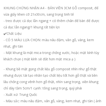
KHUNG CHỨNG NHẬN A4 - BẢN VIỀN 3CM GỖ composit, để
vừa giấy khen cỡ 21x30cm, sang trọng tinh tế
- treo được cả dọc lẫn ngang + có thêm chân để bàn để được
cả dọc lẫn ngang/1 khung rất tiện lợi
✔️Chất Liệu:
- CÓ 5 MÀU LỰA CHỌN: màu nâu đậm, vân gỗ, vàng, kem
nhạt, ghi tàn
- Mặt khung là mặt mica trong chống xước, hoặc mặt kính tùy
khách chọn ( mặt kính sẽ đắt hơn mặt mica ạ )
- Khung bề mặt gọng chất liệu gỗ composit nhìn như gỗ thật
nhưng được tái tạo nhân tạo chất liệu tốt hơn gỗ thật và bền
lâu chống cong vênh hơn gỗ thật, nhìn sang trọng, viền khung
chỉ dày tầm 5cm/1 cạnh: tông sang trọng, quý phái
- Xuất xứ: Trung Quốc
- Màu sắc: màu nâu đậm, vân gỗ, vàng, kem nhạt, ghi tàn ( ảnh