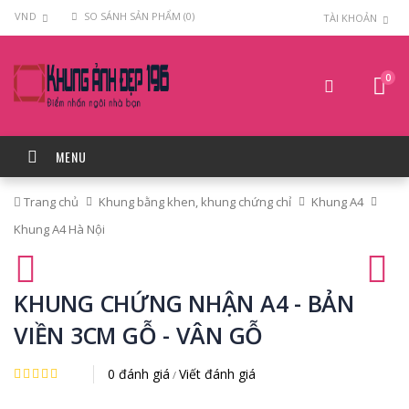
VND
SO SÁNH SẢN PHẨM (0)
TÀI KHOẢN
0
MENU
Trang chủ
Khung bằng khen, khung chứng chỉ
Khung A4
Khung A4 Hà Nội
KHUNG CHỨNG NHẬN A4 - BẢN
VIỀN 3CM GỖ - VÂN GỖ
0 đánh giá
Viết đánh giá
/