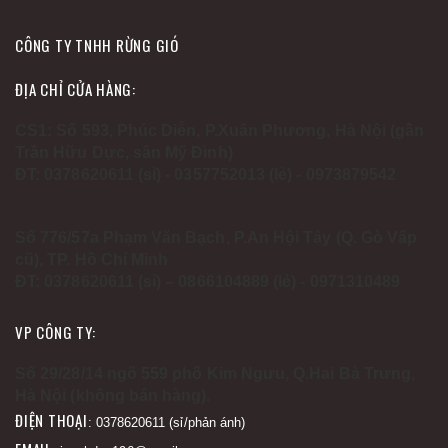
CÔNG TY TNHH RỪNG GIÓ
ĐỊA CHỈ CỬA HÀNG:
CS1: Số 593, Phúc Diễn, P.Xuân Phương, Hà Nội (gần
Trần Hữu Dực, sân Mỹ Đình)
ĐT: 0378620611 (sỉ) - 0357752013 (lẻ) - 0973879542
Số 776/57a Phạm Văn Bạch, P.An Hội Tây (Q. Gò Vấp
cũ), TP. Hồ Chí Minh
ĐT: 0378620611 (sỉ) – 0866104889 (lẻ) - 0971310489
VP CÔNG TY:
Số 29/28/14 ngõ 559 phố Kim Ngưu, Q.Hai Bà Trưng,
Hà Nội (không bán hàng).
ĐIỆN THOẠI
: 0378620611 (sỉ/phản ánh)