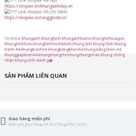
Link shopee Hà Nội:
https://shopee.vn/khunganhdep.vn
Link shopee Hồ Chí Minh:
https://shopee.vn/runggiodecor
Từ khóa:
khunganh khunghinh khunganhhanoi khunghinhsaigon
khunghinhhcm khunghinhhochiminh khung ảnh khung hình khung
tranh A4 khungtranhA4 khungbangkhenA4 khung bằng khen A4
khunggiaykhenA4 khungchungchi khungchungnhan khung chứng
nhận khung vinh danh g�
SẢN PHẨM LIÊN QUAN
Giao hàng miễn phí
Miễn phí giao hàng với đơn hàng trên 1 triệu