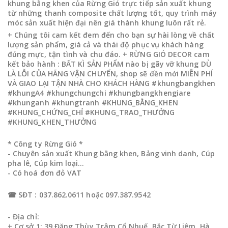
khung bằng khen của Rừng Gió trực tiếp sản xuất khung
từ những thanh composite chất lượng tốt, quy trình máy
móc sản xuất hiện đại nên giá thành khung luôn rất rẻ.
+ Chúng tôi cam kết đem đến cho bạn sự hài lòng về chất
lượng sản phẩm, giá cả và thái độ phục vụ khách hàng
đúng mực, tận tình và chu đáo. + RỪNG GIÓ DECOR cam
kết bảo hành : BẤT KÌ SẢN PHẨM nào bị gãy vỡ khung DÙ
LÀ LỖI CỦA HÃNG VẬN CHUYỂN, shop sẽ đền mới MIỄN PHÍ
VÀ GIAO LẠI TẬN NHÀ CHO KHÁCH HÀNG #khungbangkhen
#khungA4 #khungchungchi #khungbangkhengiare
#khunganh #khungtranh #KHUNG_BẰNG_KHEN
#KHUNG_CHỨNG_CHỈ #KHUNG_TRAO_THƯỞNG
#KHUNG_KHEN_THƯỞNG
* Công ty Rừng Gió *
- Chuyên sản xuất Khung bằng khen, Bảng vinh danh, Cúp
pha lê, Cúp kim loại…
- Có hoá đơn đỏ VAT
☎ SĐT : 037.862.0611 hoặc 097.387.9542
- Địa chỉ:
+ Cơ sở 1: 39 Đặng Thùy Trâm,Cổ Nhuế, Bắc Từ Liêm, Hà