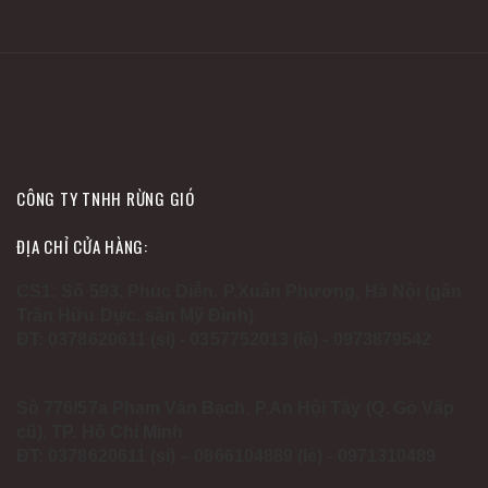
CÔNG TY TNHH RỪNG GIÓ
ĐỊA CHỈ CỬA HÀNG:
CS1: Số 593, Phúc Diễn, P.Xuân Phương, Hà Nội (gần
Trần Hữu Dực, sân Mỹ Đình)
ĐT: 0378620611 (sỉ) - 0357752013 (lẻ) - 0973879542
Số 776/57a Phạm Văn Bạch, P.An Hội Tây (Q. Gò Vấp
cũ), TP. Hồ Chí Minh
ĐT: 0378620611 (sỉ) – 0866104889 (lẻ) - 0971310489