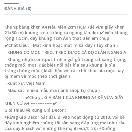
ĐÁNH GIÁ (0)
Khung bằng khen A4 Nâu viền 2cm HCM (để vừa giấy khen
21x30cm) khung treo tường cả ngang lẫn dọc ✔️ viền khung
rộng 1.5cm, dày khung 1cm Ảnh thật Bên em chụp
✔️Chất Liệu: - Mặt kính hoặc mặt mika dày ( tùy chọn ),
- KHUNG CÓ MÓC TREO, TREO ĐƯỢC CẢ DỌC LẪN NGANG Ạ
- Khung nhựa comtposit nhìn giả gỗ trông rất sang trọng,
chống mối mọt, đặc biệt nổi bật bìa sau khung là bìa
trắng chống mốc ( khắc hẳn với các chỗ khác bìa mộc hay
bị mềm và mốc theo thời gian )
- Xuất xứ: Việt Nam
- Màu sắc: nhiều mẫu mã ( ảnh shop tự chụp )
----------- ✔️Chú ý : GIÁ BÁN 1 CỦA KHUNG A4 ĐỂ VỪA GIẤY
KHEN CỠ A4 ------------ ✔️
Giới thiệu về Rừng Gió Decor :
+Rừng Gió Decor bắt đầu đi vào hoạt động từ 2013, với bề
dày kinh nghiệm chúng tôi sẵn sàng đáp ứng mọi nhu cầu
của quý khách với những thế mạnh vượt trội +Xưởng