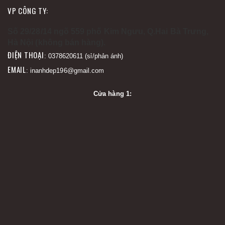
VP CÔNG TY:
Số 29/28/14 ngõ 559 phố Kim Ngưu, Q.Hai Bà Trưng,
Hà Nội (không bán hàng).
ĐIỆN THOẠI
: 0378620611 (sỉ/phản ánh)
EMAIL
: inanhdep196@gmail.com
Cửa hàng 1: