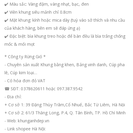
✔️ Màu sắc: Vàng đậm, vàng nhạt, bạc, đen
✔️ Viền khung siêu mảnh chỉ 0.8cm
✔️ Mặt khung: kính hoặc mica dày (tuỳ vào sở thích và nhu cầu
của khách hàng, bên em sẽ đáp ứng ạ)
✔️ Đặc biệt: bìa khung treo hoặc để bàn đều là bìa trắng chống
mốc & mối mọt
* Công ty Rừng Gió *
- Chuyên sản xuất Khung bằng khen, Bảng vinh danh, Cúp pha
lê, Cúp kim loại…
- Có hóa đơn đỏ VAT
☎ SĐT: 0378620611 hoặc 097.387.9542
- Địa chỉ:
+ Cơ sở 1: 39 Đặng Thùy Trâm,Cổ Nhuế, Bắc Từ Liêm, Hà Nội
+ Cơ sở 2: 61/3 Thăng Long, P.4, Q. Tân Bình, TP. Hồ Chí Minh
- Web: khunganhdep.vn
- Link shopee Hà Nội: