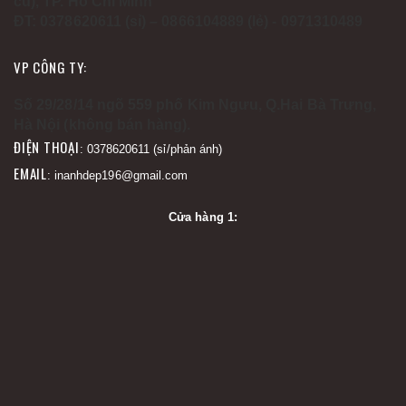
cũ), TP. Hồ Chí Minh
ĐT: 0378620611 (sỉ) – 0866104889 (lẻ) - 0971310489
VP CÔNG TY:
Số 29/28/14 ngõ 559 phố Kim Ngưu, Q.Hai Bà Trưng,
Hà Nội (không bán hàng).
ĐIỆN THOẠI
: 0378620611 (sỉ/phản ánh)
EMAIL
: inanhdep196@gmail.com
Cửa hàng 1: