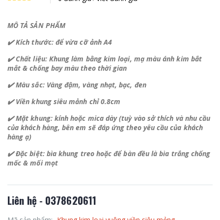
MÔ TẢ SẢN PHẨM
✔️ Kích thước: để vừa cỡ ảnh A4
✔️ Chất liệu: Khung làm bằng kim loại, mạ màu ánh kim bắt
mắt & chống bay màu theo thời gian
✔️ Màu sắc: Vàng đậm, vàng nhạt, bạc, đen
✔️ Viền khung siêu mảnh chỉ 0.8cm
✔️ Mặt khung: kính hoặc mica dày (tuỳ vào sở thích và nhu cầu
của khách hàng, bên em sẽ đáp ứng theo yêu cầu của khách
hàng ạ)
✔️ Đặc biệt: bìa khung treo hoặc để bàn đều là bìa trắng chống
mốc & mối mọt
Liên hệ - 0378620611
Mã sản phẩm:
Khung kim loại vuông viền siêu mỏng