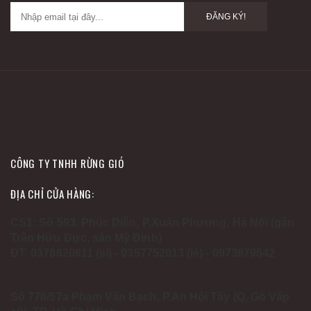
ĐĂNG KÝ!
CÔNG TY TNHH RỪNG GIÓ
ĐỊA CHỈ CỬA HÀNG:
CS1: Số 593, Phúc Diễn, P.Xuân Phương, Hà Nội (gần
Trần Hữu Dực, sân Mỹ Đình)
ĐT: 0378620611 (sỉ) - 0357752013 (lẻ) - 0973879542
Số 776/57a Phạm Văn Bạch, P.An Hội Tây (Q. Gò Vấp