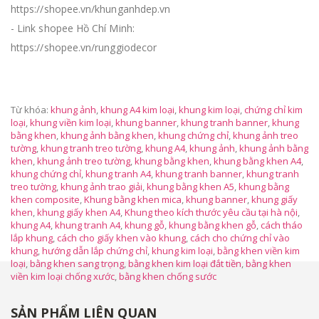
https://shopee.vn/khunganhdep.vn
- Link shopee Hồ Chí Minh:
https://shopee.vn/runggiodecor
Từ khóa:
khung ảnh
,
khung A4 kim loại
,
khung kim loại
,
chứng chỉ kim
loại
,
khung viền kim loại
,
khung banner
,
khung tranh banner
,
khung
bằng khen
,
khung ảnh bằng khen
,
khung chứng chỉ
,
khung ảnh treo
tường
,
khung tranh treo tường
,
khung A4
,
khung ảnh
,
khung ảnh bằng
khen
,
khung ảnh treo tường
,
khung bằng khen
,
khung bằng khen A4
,
khung chứng chỉ
,
khung tranh A4
,
khung tranh banner
,
khung tranh
treo tường
,
khung ảnh trao giải
,
khung bằng khen A5
,
khung bằng
khen composite
,
Khung bằng khen mica
,
khung banner
,
khung giấy
khen
,
khung giấy khen A4
,
Khung theo kích thước yêu cầu tại hà nội
,
khung A4
,
khung tranh A4
,
khung gỗ
,
khung bằng khen gỗ
,
cách tháo
lắp khung
,
cách cho giấy khen vào khung
,
cách cho chứng chỉ vào
khung
,
hướng dẫn lắp chứng chỉ
,
khung kim loại
,
bằng khen viền kim
loại
,
bằng khen sang trọng
,
bằng khen kim loại đắt tiền
,
bằng khen
viền kim loại chống xước
,
bằng khen chống sước
SẢN PHẨM LIÊN QUAN