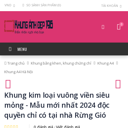
VND
SO SÁNH SẢN PHẨM (0)
TÀI KHOẢN
0
MENU
Trang chủ
Khung bằng khen, khung chứng chỉ
Khung A4
Khung A4 Hà Nội
Khung kim loại vuông viền siêu
mỏng - Mẫu mới nhất 2024 độc
quyền chỉ có tại nhà Rừng Gió
0 đánh giá
Viết đánh giá
/