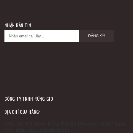
NHẬN BẢN TIN
ĐĂNG KÝ!
CÔNG TY TNHH RỪNG GIÓ
ĐỊA CHỈ CỬA HÀNG:
CS1: Số 593, Phúc Diễn, P.Xuân Phương, Hà Nội (gần
Trần Hữu Dực, sân Mỹ Đình)