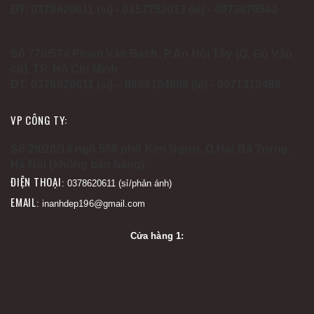
ĐT: 0378620611 (sỉ) - 0357752013 (lẻ) - 0973879542
Số 776/57a Phạm Văn Bạch, P.An Hội Tây (Q. Gò Vấp
cũ), TP. Hồ Chí Minh
ĐT: 0378620611 (sỉ) – 0866104889 (lẻ) - 0971310489
VP CÔNG TY:
Số 29/28/14 ngõ 559 phố Kim Ngưu, Q.Hai Bà Trưng,
Hà Nội (không bán hàng).
ĐIỆN THOẠI
: 0378620611 (sỉ/phản ánh)
EMAIL
: inanhdep196@gmail.com
Cửa hàng 1: