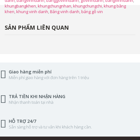
danh
,
bangvinhdanh
,
banggovinhdanh
,
govinhdanh
,
bangvinhdanh
,
khungbangkhen
,
khungchungnhan
,
khungchungchi
,
khung bằng
khen
,
khung vinh danh
,
Bảng vinh danh
,
bảng gỗ vin
SẢN PHẨM LIÊN QUAN
Giao hàng miễn phí
Miễn phí giao hàng với đơn hàng trên 1 triệu
TRẢ TIỀN KHI NHẬN HÀNG
Nhận thanh toán tại nhà
HỖ TRỢ 24/7
Sẵn sàng hỗ trợ và tư vấn khi khách hàng cần.