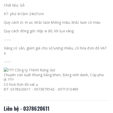
Chất liệu: Gỗ
KT: phủ bì tầm 24x31cm
Quy cách in: In uv, khắc laze không màu, khắc laze có màu
Quy cách đóng gói: Hộp xi đỏ, lót lụa vàng
------
Hàng có sẵn, giảm giá cho số lượng nhiều, có hóa đơn đỏ VAT
ạ
------
Công ty TNHH Rừng Gió
Chuyên sản xuất Khung bằng khen, Bảng vinh danh, Cúp pha
lê ????
Có hoá đơn đỏ vat ạ
ĐT: 0378620611 - 0973879542 - 0971310489
Liên hệ - 0378620611