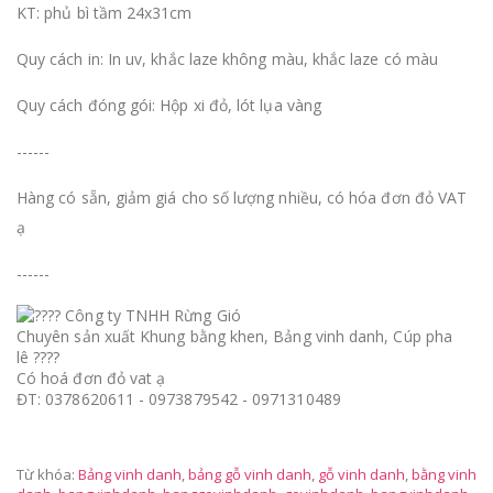
KT: phủ bì tầm 24x31cm
Quy cách in: In uv, khắc laze không màu, khắc laze có màu
Quy cách đóng gói: Hộp xi đỏ, lót lụa vàng
------
Hàng có sẵn, giảm giá cho số lượng nhiều, có hóa đơn đỏ VAT
ạ
------
Công ty TNHH Rừng Gió
Chuyên sản xuất Khung bằng khen, Bảng vinh danh, Cúp pha
lê ????
Có hoá đơn đỏ vat ạ
ĐT: 0378620611 - 0973879542 - 0971310489
Từ khóa:
Bảng vinh danh
,
bảng gỗ vinh danh
,
gỗ vinh danh
,
bằng vinh