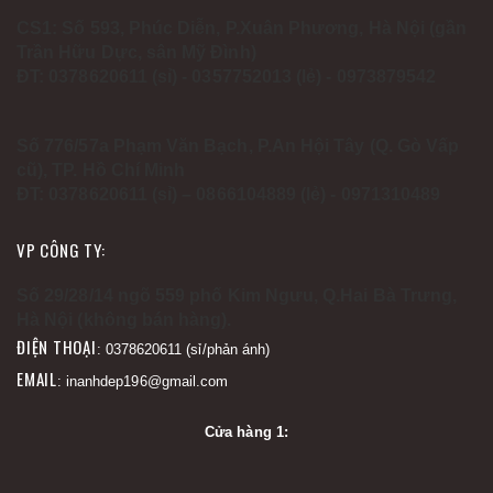
CS1: Số 593, Phúc Diễn, P.Xuân Phương, Hà Nội (gần
Trần Hữu Dực, sân Mỹ Đình)
ĐT: 0378620611 (sỉ) - 0357752013 (lẻ) - 0973879542
Số 776/57a Phạm Văn Bạch, P.An Hội Tây (Q. Gò Vấp
cũ), TP. Hồ Chí Minh
ĐT: 0378620611 (sỉ) – 0866104889 (lẻ) - 0971310489
VP CÔNG TY:
Số 29/28/14 ngõ 559 phố Kim Ngưu, Q.Hai Bà Trưng,
Hà Nội (không bán hàng).
ĐIỆN THOẠI
: 0378620611 (sỉ/phản ánh)
EMAIL
: inanhdep196@gmail.com
Cửa hàng 1: