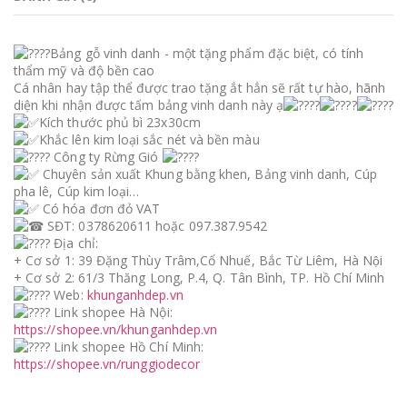
Bảng gỗ vinh danh - một tặng phẩm đặc biệt, có tính
thẩm mỹ và độ bền cao
Cá nhân hay tập thể được trao tặng ắt hẳn sẽ rất tự hào, hãnh
diện khi nhận được tấm bảng vinh danh này ạ
Kích thước phủ bì 23x30cm
Khắc lên kim loại sắc nét và bền màu
Công ty Rừng Gió
Chuyên sản xuất Khung bằng khen, Bảng vinh danh, Cúp
pha lê, Cúp kim loại…
Có hóa đơn đỏ VAT
SĐT: 0378620611 hoặc 097.387.9542
Địa chỉ:
+ Cơ sở 1: 39 Đặng Thùy Trâm,Cổ Nhuế, Bắc Từ Liêm, Hà Nội
+ Cơ sở 2: 61/3 Thăng Long, P.4, Q. Tân Bình, TP. Hồ Chí Minh
Web:
khunganhdep.vn
Link shopee Hà Nội:
https://shopee.vn/khunganhdep.vn
Link shopee Hồ Chí Minh:
https://shopee.vn/runggiodecor