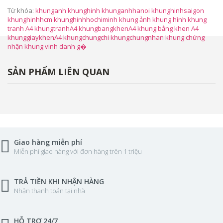
Từ khóa:
khunganh khunghinh khunganhhanoi khunghinhsaigon
khunghinhhcm khunghinhhochiminh khung ảnh khung hình khung
tranh A4 khungtranhA4 khungbangkhenA4 khung bằng khen A4
khunggiaykhenA4 khungchungchi khungchungnhan khung chứng
nhận khung vinh danh g�
SẢN PHẨM LIÊN QUAN
Giao hàng miễn phí
Miễn phí giao hàng với đơn hàng trên 1 triệu
TRẢ TIỀN KHI NHẬN HÀNG
Nhận thanh toán tại nhà
HỖ TRỢ 24/7