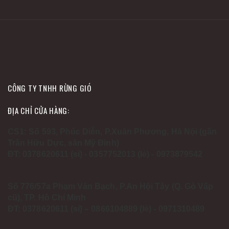
CÔNG TY TNHH RỪNG GIÓ
ĐỊA CHỈ CỬA HÀNG:
CS1: Số 593, Phúc Diễn, P.Xuân Phương, Hà Nội (gần
Trần Hữu Dực, sân Mỹ Đình)
ĐT: 0378620611 (sỉ) - 0357752013 (lẻ) - 0973879542
Số 776/57a Phạm Văn Bạch, P.An Hội Tây (Q. Gò Vấp
cũ), TP. Hồ Chí Minh
ĐT: 0378620611 (sỉ) – 0866104889 (lẻ) - 0971310489