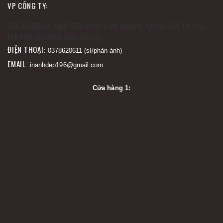
VP CÔNG TY:
Số 29/28/14 ngõ 559 phố Kim Ngưu, Q.Hai Bà Trưng,
Hà Nội (không bán hàng).
ĐIỆN THOẠI
: 0378620611 (sỉ/phản ánh)
EMAIL
: inanhdep196@gmail.com
Cửa hàng 1: