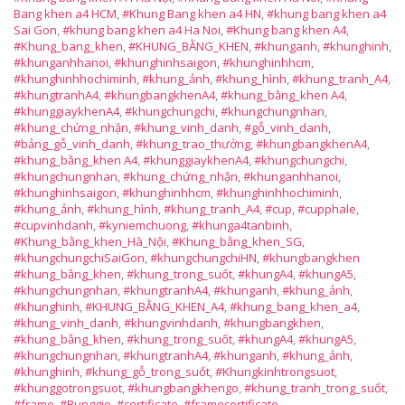
Bang khen a4 HCM
,
#Khung Bang khen a4 HN
,
#khung bang khen a4
Sai Gon
,
#khung bang khen a4 Ha Noi
,
#Khung bang khen A4
,
#Khung_bang_khen
,
#KHUNG_BẰNG_KHEN
,
#khunganh
,
#khunghinh
,
#khunganhhanoi
,
#khunghinhsaigon
,
#khunghinhhcm
,
#khunghinhhochiminh
,
#khung_ảnh
,
#khung_hình
,
#khung_tranh_A4
,
#khungtranhA4
,
#khungbangkhenA4
,
#khung_bằng_khen A4
,
#khunggiaykhenA4
,
#khungchungchi
,
#khungchungnhan
,
#khung_chứng_nhận
,
#khung_vinh_danh
,
#gỗ_vinh_danh
,
#bảng_gỗ_vinh_danh
,
#khung_trao_thưởng
,
#khungbangkhenA4
,
#khung_bằng_khen A4
,
#khunggiaykhenA4
,
#khungchungchi
,
#khungchungnhan
,
#khung_chứng_nhận
,
#khunganhhanoi
,
#khunghinhsaigon
,
#khunghinhhcm
,
#khunghinhhochiminh
,
#khung_ảnh
,
#khung_hình
,
#khung_tranh_A4
,
#cup
,
#cupphale
,
#cupvinhdanh
,
#kyniemchuong
,
#khunga4tanbinh
,
#Khung_bằng_khen_Hà_Nội
,
#Khung_bằng_khen_SG
,
#khungchungchiSaiGon
,
#khungchungchiHN
,
#khungbangkhen
#khung_bằng_khen
,
#khung_trong_suốt
,
#khungA4
,
#khungA5
,
#khungchungnhan
,
#khungtranhA4
,
#khunganh
,
#khung_ảnh
,
#khunghinh
,
#KHUNG_BẰNG_KHEN_A4
,
#khung_bang_khen_a4
,
#khung_vinh_danh
,
#khungvinhdanh
,
#khungbangkhen
,
#khung_bằng_khen
,
#khung_trong_suốt
,
#khungA4
,
#khungA5
,
#khungchungnhan
,
#khungtranhA4
,
#khunganh
,
#khung_ảnh
,
#khunghinh
,
#khung_gỗ_trong_suốt
,
#Khungkinhtrongsuot
,
#khunggotrongsuot
,
#khungbangkhengo
,
#khung_tranh_trong_suốt
,
#frame
,
#Runggio
,
#certificate
,
#framecertificate