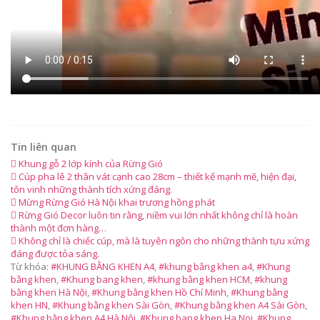
Tin liên quan
Khung gỗ 2 lớp kính của Rừng Gió
Cúp pha lê 2 thân vát cạnh cao 28cm – thiết kế mạnh mẽ, hiện đại,
tôn vinh những thành tích xứng đáng.
Mừng Rừng Gió Hà Nội khai trương hồng phát
Rừng Gió Decor luôn tin rằng, niềm vui lớn nhất không chỉ là hoàn
thành một đơn hàng…
Không chỉ là chiếc cúp, mà là tuyên ngôn cho những thành tựu xứng
đáng được tỏa sáng.
Từ khóa:
#KHUNG BẰNG KHEN A4
,
#khung bằng khen a4
,
#Khung
bằng khen
,
#Khung bang khen
,
#khung bằng khen HCM
,
#khung
bằng khen Hà Nội
,
#Khung bằng khen Hồ Chí Minh
,
#Khung bằng
khen HN
,
#Khung bằng khen Sài Gòn
,
#Khung bằng khen A4 Sài Gòn
,
#Khung bằng khen A4 Hà Nội
,
#Khung bang khen Ha Noi
,
#Khung