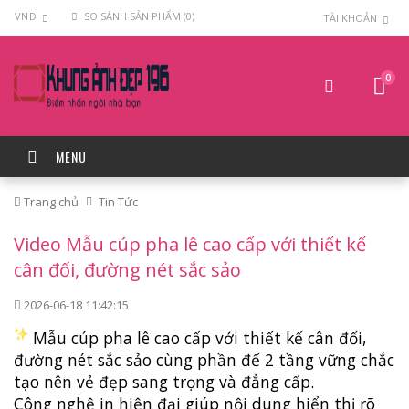
VND
SO SÁNH SẢN PHẨM (0)
TÀI KHOẢN
0
MENU
Trang chủ
Tin Tức
Video Mẫu cúp pha lê cao cấp với thiết kế
cân đối, đường nét sắc sảo
2026-06-18 11:42:15
Mẫu cúp pha lê cao cấp với thiết kế cân đối,
đường nét sắc sảo cùng phần đế 2 tầng vững chắc
tạo nên vẻ đẹp sang trọng và đẳng cấp.
Công nghệ in hiện đại giúp nội dung hiển thị rõ