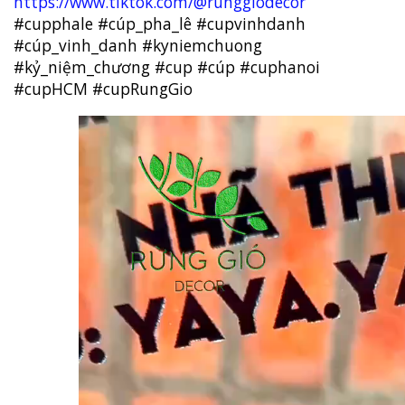
https://www.tiktok.com/@runggiodecor
#cupphale
#cúp_pha_lê
#cupvinhdanh
#cúp_vinh_danh
#kyniemchuong
#kỷ_niệm_chương
#cup
#cúp
#cuphanoi
#cupHCM
#cupRungGio