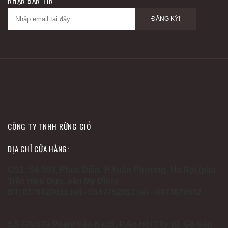
NHẬN BẢN TIN
ĐĂNG KÝ!
CÔNG TY TNHH RỪNG GIÓ
ĐỊA CHỈ CỬA HÀNG:
CS1: Số 593, Phúc Diễn, P.Xuân Phương, Hà Nội (gần
Trần Hữu Dực, sân Mỹ Đình)
ĐT: 0378620611 (sỉ) - 0357752013 (lẻ) - 0973879542
Số 776/57a Phạm Văn Bạch, P.An Hội Tây (Q. Gò Vấp