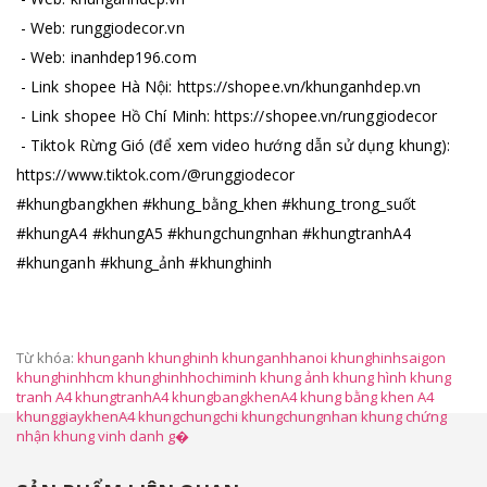
- Web: runggiodecor.vn
- Web: inanhdep196.com
- Link shopee Hà Nội: https://shopee.vn/khunganhdep.vn
- Link shopee Hồ Chí Minh: https://shopee.vn/runggiodecor
- Tiktok Rừng Gió (để xem video hướng dẫn sử dụng khung):
https://www.tiktok.com/@runggiodecor
#khungbangkhen #khung_bằng_khen #khung_trong_suốt
#khungA4 #khungA5 #khungchungnhan #khungtranhA4
#khunganh #khung_ảnh #khunghinh
Từ khóa:
khunganh khunghinh khunganhhanoi khunghinhsaigon
khunghinhhcm khunghinhhochiminh khung ảnh khung hình khung
tranh A4 khungtranhA4 khungbangkhenA4 khung bằng khen A4
khunggiaykhenA4 khungchungchi khungchungnhan khung chứng
nhận khung vinh danh g�