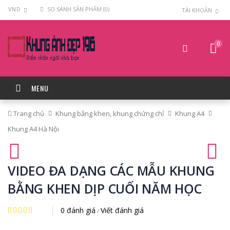
VND
SO SÁNH SẢN PHẨM (0)
TÀI KHOẢN
0
MENU
Trang chủ
Khung bằng khen, khung chứng chỉ
Khung A4
Khung A4 Hà Nội
VIDEO ĐA DẠNG CÁC MẪU KHUNG
BẰNG KHEN DỊP CUỐI NĂM HỌC
0 đánh giá
Viết đánh giá
/