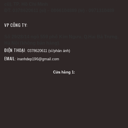
cũ), TP. Hồ Chí Minh
ĐT: 0378620611 (sỉ) – 0866104889 (lẻ) - 0971310489
VP CÔNG TY:
Số 29/28/14 ngõ 559 phố Kim Ngưu, Q.Hai Bà Trưng,
Hà Nội (không bán hàng).
ĐIỆN THOẠI
: 0378620611 (sỉ/phản ánh)
EMAIL
: inanhdep196@gmail.com
Cửa hàng 1: