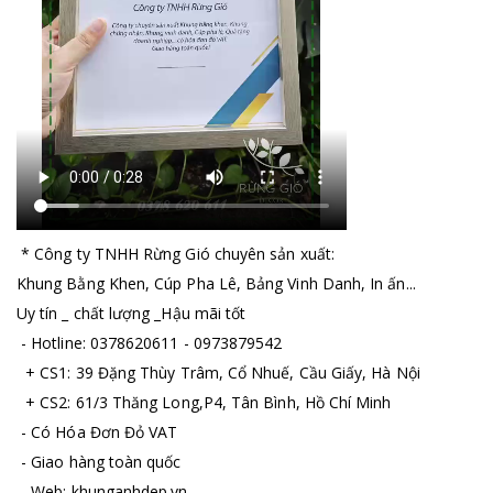
* Công ty TNHH Rừng Gió chuyên sản xuất:
Khung Bằng Khen, Cúp Pha Lê, Bảng Vinh Danh, In ấn...
Uy tín _ chất lượng _Hậu mãi tốt
- Hotline: 0378620611 - 0973879542
+ CS1: 39 Đặng Thùy Trâm, Cổ Nhuế, Cầu Giấy, Hà Nội
+ CS2: 61/3 Thăng Long,P4, Tân Bình, Hồ Chí Minh
- Có Hóa Đơn Đỏ VAT
- Giao hàng toàn quốc
- Web: khunganhdep.vn