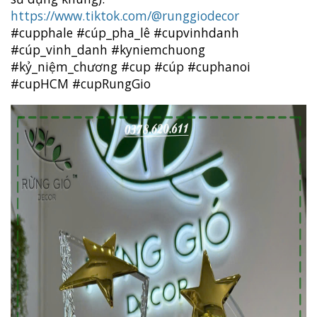
https://www.tiktok.com/@runggiodecor
#cupphale
#cúp_pha_lê
#cupvinhdanh
#cúp_vinh_danh
#kyniemchuong
#kỷ_niệm_chương
#cup
#cúp
#cuphanoi
#cupHCM
#cupRungGio