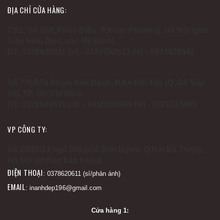
ĐỊA CHỈ CỬA HÀNG:
CS1: Số 593, Phúc Diễn, P.Xuân Phương, Hà Nội (gần
Trần Hữu Dực, sân Mỹ Đình)
ĐT: 0378620611 (sỉ) - 0357752013 (lẻ) - 0973879542
Số 776/57a Phạm Văn Bạch, P.An Hội Tây (Q. Gò Vấp
cũ), TP. Hồ Chí Minh
ĐT: 0378620611 (sỉ) – 0866104889 (lẻ) - 0971310489
VP CÔNG TY:
Số 29/28/14 ngõ 559 phố Kim Ngưu, Q.Hai Bà Trưng,
Hà Nội (không bán hàng).
ĐIỆN THOẠI
: 0378620611 (sỉ/phản ánh)
EMAIL
: inanhdep196@gmail.com
Cửa hàng 1: