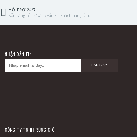
HỖ TRỢ 24/7
Sẵn sàng hỗ trợ và tư vấn khi khách hàng cần.
NHẬN BẢN TIN
ĐĂNG KÝ!
CÔNG TY TNHH RỪNG GIÓ