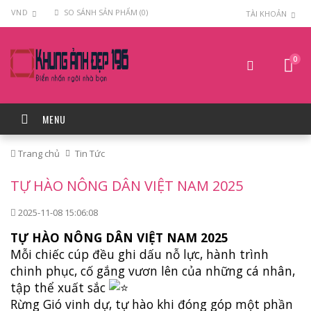
VND
SO SÁNH SẢN PHẨM (0)
TÀI KHOẢN
0
MENU
Trang chủ
Tin Tức
TỰ HÀO NÔNG DÂN VIỆT NAM 2025
2025-11-08 15:06:08
TỰ HÀO NÔNG DÂN VIỆT NAM 2025
Mỗi chiếc cúp đều ghi dấu nỗ lực, hành trình
chinh phục, cố gắng vươn lên của những cá nhân,
tập thể xuất sắc
Rừng Gió vinh dự, tự hào khi đóng góp một phần