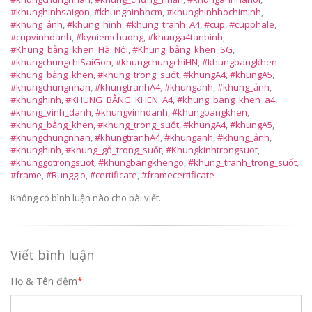
#khunghinhsaigon
,
#khunghinhhcm
,
#khunghinhhochiminh
,
#khung_ảnh
,
#khung_hình
,
#khung_tranh_A4
,
#cup
,
#cupphale
,
#cupvinhdanh
,
#kyniemchuong
,
#khunga4tanbinh
,
#Khung_bằng_khen_Hà_Nội
,
#Khung_bằng_khen_SG
,
#khungchungchiSaiGon
,
#khungchungchiHN
,
#khungbangkhen
#khung_bằng_khen
,
#khung_trong_suốt
,
#khungA4
,
#khungA5
,
#khungchungnhan
,
#khungtranhA4
,
#khunganh
,
#khung_ảnh
,
#khunghinh
,
#KHUNG_BẰNG_KHEN_A4
,
#khung_bang_khen_a4
,
#khung_vinh_danh
,
#khungvinhdanh
,
#khungbangkhen
,
#khung_bằng_khen
,
#khung_trong_suốt
,
#khungA4
,
#khungA5
,
#khungchungnhan
,
#khungtranhA4
,
#khunganh
,
#khung_ảnh
,
#khunghinh
,
#khung_gỗ_trong_suốt
,
#Khungkinhtrongsuot
,
#khunggotrongsuot
,
#khungbangkhengo
,
#khung_tranh_trong_suốt
,
#frame
,
#Runggio
,
#certificate
,
#framecertificate
Không có bình luận nào cho bài viết.
Viết bình luận
Họ & Tên đệm
*