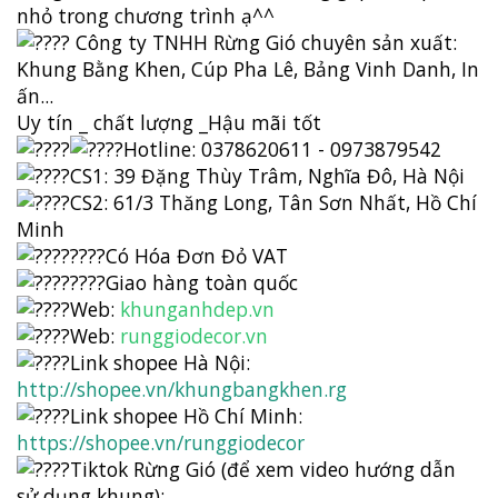
nhỏ trong chương trình ạ^^
Công ty TNHH Rừng Gió chuyên sản xuất:
Khung Bằng Khen, Cúp Pha Lê, Bảng Vinh Danh, In
ấn...
Uy tín _ chất lượng _Hậu mãi tốt
Hotline: 0378620611 - 0973879542
CS1: 39 Đặng Thùy Trâm, Nghĩa Đô, Hà Nội
CS2: 61/3 Thăng Long, Tân Sơn Nhất, Hồ Chí
Minh
Có Hóa Đơn Đỏ VAT
Giao hàng toàn quốc
Web:
khunganhdep.vn
Web:
runggiodecor.vn
Link shopee Hà Nội:
http://shopee.vn/khungbangkhen.rg
Link shopee Hồ Chí Minh:
https://shopee.vn/runggiodecor
Tiktok Rừng Gió (để xem video hướng dẫn
sử dụng khung):