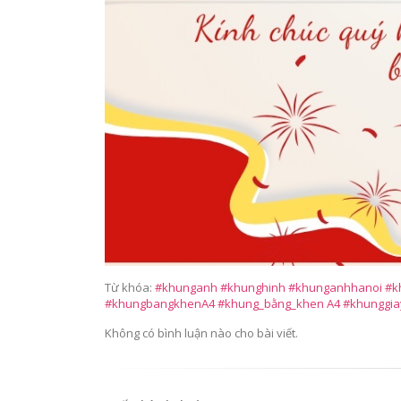
Từ khóa:
#khunganh #khunghinh #khunganhhanoi #kh
#khungbangkhenA4 #khung_bằng_khen A4 #khunggia
Không có bình luận nào cho bài viết.