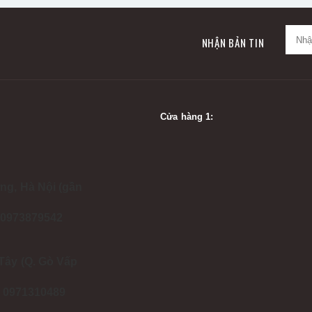
NHẬN BẢN TIN
Cửa hàng 1:
ng, Hà Nội (gần
- 0973879542
Tây (Q. Gò Vấp
 - 0971310489