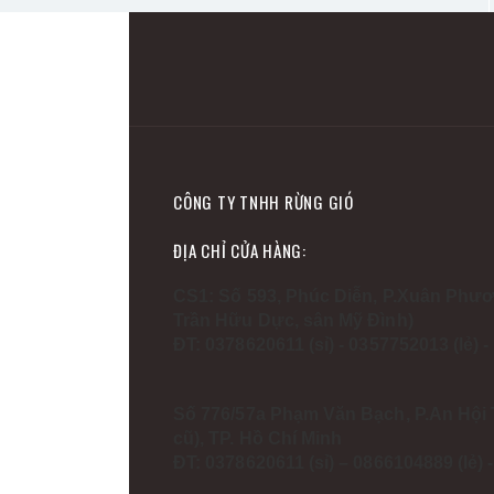
CÔNG TY TNHH RỪNG GIÓ
ĐỊA CHỈ CỬA HÀNG:
CS1: Số 593, Phúc Diễn, P.Xuân Phươ
Trần Hữu Dực, sân Mỹ Đình)
ĐT: 0378620611 (sỉ) - 0357752013 (lẻ) 
Số 776/57a Phạm Văn Bạch, P.An Hội 
cũ), TP. Hồ Chí Minh
ĐT: 0378620611 (sỉ) – 0866104889 (lẻ)