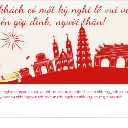
unghinhsaigon #khunghinhhcm #khunghinhhochiminh #khung_ảnh #khu
ykhenA4 #khungchungchi #khungchungnhan #khung_chứng_nhận #kh