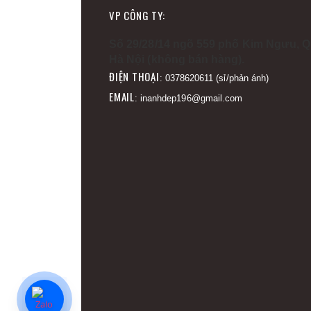
VP CÔNG TY:
Số 29/28/14 ngõ 559 phố Kim Ngưu, Q
Hà Nội (không bán hàng).
ĐIỆN THOẠI
: 0378620611 (sỉ/phản ánh)
EMAIL
: inanhdep196@gmail.com