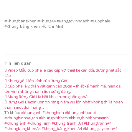
#Khungbangkhen #KhungA4 #Banggovinhdanh #Cupphale
#Khung_bằng_khen_Hồ_Chí_Minh
Tin liên quan
Video Mẫu cúp pha lê cao cấp với thiết kế cân đối, đường nét sắc
sảo
Khung gỗ 2 lớp kính của Rừng Gió
Cúp pha lê 2 thân vát cạnh cao 28cm – thiết kế mạnh mẽ, hiện đại,
tôn vinh những thành tích xứng đáng.
Mừng Rừng Gió Hà Nội khai trương hồng phát
Rừng Gió Decor luôn tin rằng, niềm vui lớn nhất không chỉ là hoàn
thành một đơn hàng…
Từ khóa:
#khunganh #khunghinh #khunganhhanoi
#khunghinhsaigon #khunghinhhcm #khunghinhhochiminh
#khung_ảnh #khung_hình #khung_tranh_A4 #khungtranhA4
#khungbangkhenA4 #khung_bằng_khen A4 #khunggiaykhenA4