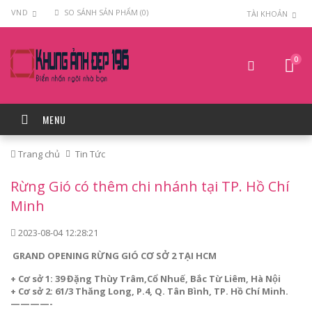
VND
SO SÁNH SẢN PHẨM (0)
TÀI KHOẢN
0
MENU
Trang chủ
Tin Tức
Rừng Gió có thêm chi nhánh tại TP. Hồ Chí
Minh
2023-08-04 12:28:21
GRAND OPENING RỪNG GIÓ CƠ SỞ 2 TẠI HCM
+ Cơ sở 1: 39 Đặng Thùy Trâm,Cổ Nhuế, Bắc Từ Liêm, Hà Nội
+ Cơ sở 2: 61/3 Thăng Long, P.4, Q. Tân Bình, TP. Hồ Chí Minh.
————-