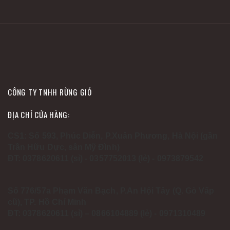
CÔNG TY TNHH RỪNG GIÓ
ĐỊA CHỈ CỬA HÀNG:
CS1: Số 593, Phúc Diễn, P.Xuân Phương, Hà Nội (gần
Trần Hữu Dực, sân Mỹ Đình)
ĐT: 0378620611 (sỉ) - 0357752013 (lẻ) - 0973879542
Số 776/57a Phạm Văn Bạch, P.An Hội Tây (Q. Gò Vấp
cũ), TP. Hồ Chí Minh
ĐT: 0378620611 (sỉ) – 0866104889 (lẻ) - 0971310489