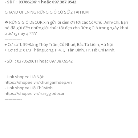
- SĐT : 0378620611 hoặc 097.387.9542
GRAND OPENING RỪNG GIÓ CƠ SỞ 2 TẠI HCM
☘️ RỪNG GIÓ DECOR xin gửi lời cảm ơn tới các Cô/Chú, Anh/Chị, Bạn
bè đã gửi đến những lời chúc tốt đẹp cho Rừng Gió trong ngày khai
trương này ạ ????
————-
+ Cơ sở 1: 39 Đặng Thùy Trâm,Cổ Nhuế, Bắc Từ Liêm, Hà Nội
+ Cơ sở 2: 61/3 Thăng Long, P.4, Q. Tân Bình, TP. Hồ Chí Minh.
————-
- SĐT : 0378620611 hoặc 097.387.9542
————-
- Link shopee Hà Nội:
https://shopee.vn/khunganhdep.vn
- Link shopee Hồ Chí Minh:
https://shopee.vn/runggiodecor
————-