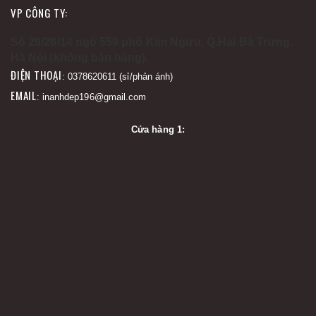
VP CÔNG TY:
Số 29/28/14 ngõ 559 phố Kim Ngưu, Q.Hai Bà Trưng,
Hà Nội (không bán hàng).
ĐIỆN THOẠI
: 0378620611 (sỉ/phản ánh)
EMAIL
: inanhdep196@gmail.com
Cửa hàng 1: