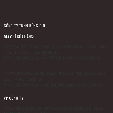
CÔNG TY TNHH RỪNG GIÓ
ĐỊA CHỈ CỬA HÀNG:
CS1: Số 593, Phúc Diễn, P.Xuân Phương, Hà Nội (gần
Trần Hữu Dực, sân Mỹ Đình)
ĐT: 0378620611 (sỉ) - 0357752013 (lẻ) - 0973879542
Số 776/57a Phạm Văn Bạch, P.An Hội Tây (Q. Gò Vấp
cũ), TP. Hồ Chí Minh
ĐT: 0378620611 (sỉ) – 0866104889 (lẻ) - 0971310489
VP CÔNG TY:
Số 29/28/14 ngõ 559 phố Kim Ngưu, Q.Hai Bà Trưng,