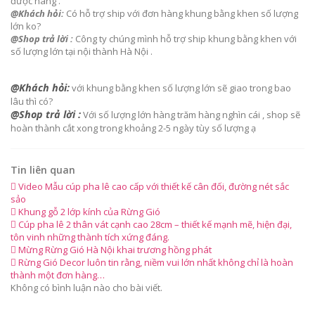
được hàng .
@Khách hỏi:
Có hỗ trợ ship với đơn hàng khung bằng khen số lượng
lớn ko?
@Shop trả lời :
Công ty chúng mình hỗ trợ ship khung bằng khen với
số lượng lớn tại nội thành Hà Nội .
@Khách hỏi:
với khung bằng khen số lượng lớn sẽ giao trong bao
lâu thì có?
@Shop trả lời :
Với số lượng lớn hàng trăm hàng nghìn cái , shop sẽ
hoàn thành cắt xong trong khoảng 2-5 ngày tùy số lượng ạ
Tin liên quan
Video Mẫu cúp pha lê cao cấp với thiết kế cân đối, đường nét sắc
sảo
Khung gỗ 2 lớp kính của Rừng Gió
Cúp pha lê 2 thân vát cạnh cao 28cm – thiết kế mạnh mẽ, hiện đại,
tôn vinh những thành tích xứng đáng.
Mừng Rừng Gió Hà Nội khai trương hồng phát
Rừng Gió Decor luôn tin rằng, niềm vui lớn nhất không chỉ là hoàn
thành một đơn hàng…
Không có bình luận nào cho bài viết.