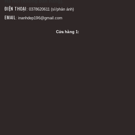
Hà Nội (không bán hàng).
ĐIỆN THOẠI
: 0378620611 (sỉ/phản ánh)
EMAIL
: inanhdep196@gmail.com
Cửa hàng 1: