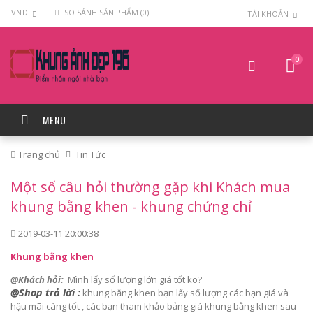
VND
SO SÁNH SẢN PHẨM (0)
TÀI KHOẢN
0
MENU
Trang chủ
Tin Tức
Một số câu hỏi thường gặp khi Khách mua
khung bằng khen - khung chứng chỉ
2019-03-11 20:00:38
Khung bằng khen
@Khách hỏi:
Mình lấy số lượng lớn giá tốt ko?
@Shop trả lời :
khung bằng khen bạn lấy số lượng các bạn giá và
hậu mãi càng tốt , các bạn tham khảo bảng giá khung bằng khen sau