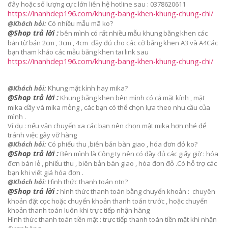
đây hoặc số lượng cực lớn liên hệ hotline sau : 0378620611
https://inanhdep196.com/khung-bang-khen-khung-chung-chi/
@Khách hỏi:
Có nhiều mẫu mã ko?
@Shop trả lời :
bên mình có rất nhiều mẫu khung bằng khen các
bản từ bản 2cm , 3cm , 4cm đầy đủ cho các cỡ bằng khen A3 và A4
Các
bạn tham khảo các mẫu bằng khen tai link sau
https://inanhdep196.com/khung-bang-khen-khung-chung-chi/
@Khách hỏi:
Khung mặt kính hay mika?
@Shop trả lời :
Khung bằng khen bên mình có cả mặt kính , mặt
mika dầy và mika mỏng , các bạn có thể chọn lựa theo nhu cầu của
mình .
Ví dụ : nếu vận chuyển xa các bạn nên chọn mật mika hơn nhé để
tránh việc gây vỡ hàng
@Khách hỏi:
Có phiếu thu ,biên bản bàn giao , hóa đơn đỏ ko?
@Shop trả lời :
Bên mình là Công ty nên có đầy đủ các giấy giờ : hóa
đơn bán lẻ , phiếu thu , biên bản bàn giao , hóa đơn đỏ .
Có hỗ trợ các
bạn khi viết giá hóa đơn .
@Khách hỏi:
Hình thức thanh toán ntn?
@Shop trả lời :
hình thức thanh toán bằng chuyển khoản : chuyên
khoản đặt cọc hoặc chuyển khoản thanh toán trước , hoặc chuyển
khoản thanh toán luôn khi trực tiếp nhận hàng
Hình thức thanh toán tiền mặt : trực tiếp thanh toán tiền mặt khi nhận