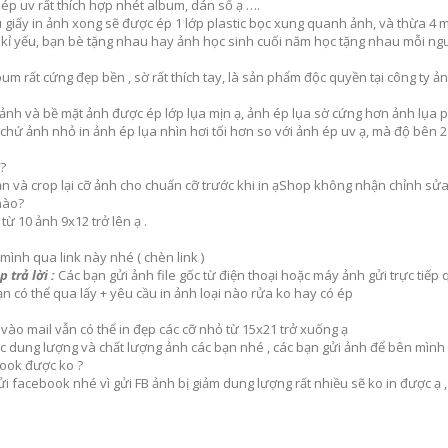
 ép uv rất thích hợp nhét album, dán sổ ạ ….
u giấy in ảnh xong sẽ được ép 1 lớp plastic bọc xung quanh ảnh, và thừa 4
 kỉ yếu, bạn bè tặng nhau hay ảnh học sinh cuối năm học tặng nhau mỗi ngư
um rất cứng đẹp bền , sờ rất thích tay, là sản phẩm độc quyền tại công ty ả
 ảnh và bề mặt ảnh được ép lớp lụa mịn ạ, ảnh ép lụa sờ cứng hơn ảnh lụa p
 chứ ảnh nhỏ in ảnh ép lụa nhìn hơi tối hơn so với ảnh ép uv ạ, mà độ bên
?
n và crop lại cỡ ảnh cho chuẩn cỡ trước khi in ạShop không nhận chỉnh sử
nào?
từ 10 ảnh 9x12 trở lên ạ .
ình qua link này nhé ( chèn link )
 trả lời :
Các bạn gửi ảnh file gốc từ điện thoại hoặc máy ảnh gửi trực tiếp 
ạn có thể qua lấy + yêu cầu in ảnh loại nào rửa ko hay có ép
 vào mail vẫn có thể in đẹp các cỡ nhỏ từ 15x21 trở xuống ạ
ộc dung lượng và chất lượng ảnh các bạn nhé , các bạn gửi ảnh để bên mình 
book được ko ?
i facebook nhé vì gửi FB ảnh bị giảm dung lượng rất nhiều sẽ ko in được ạ ,