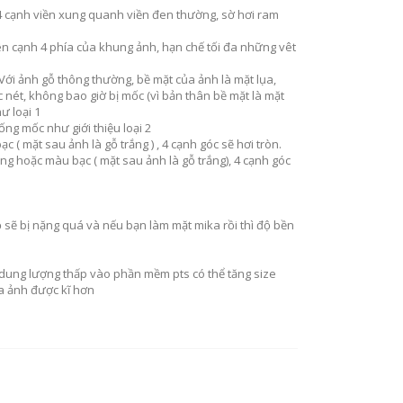
n 4 cạnh viền xung quanh viền đen thường, sờ hơi ram
ên cạnh 4 phía của khung ảnh, hạn chế tối đa những vêt
Với ảnh gỗ thông thường, bề mặt của ảnh là mặt lụa,
nét, không bao giờ bị mốc (vì bản thân bề mặt là mặt
ư loại 1
ống mốc như giới thiệu loại 2
( mặt sau ảnh là gỗ trắng ) , 4 cạnh góc sẽ hơi tròn.
g hoặc màu bạc ( mặt sau ảnh là gỗ trắng), 4 cạnh góc
 sẽ bị nặng quá và nếu bạn làm mặt mika rồi thì độ bền
h dung lượng thấp vào phần mềm pts có thể tăng size
a ảnh được kĩ hơn