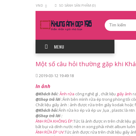
VND
SO SÁNH SẢN PHẨM (0)
MENU
Một số câu hỏi thường gặp khi Khá
2019-03-12 19:49:18
In ảnh
@Khách hỏi:
Ảnh rửa
công nghệ gì , chất liệu
giấy ảnh
ra
@Shop trả lời :
Ảnh bên mình rửa ép trong phòng tối côn
Chất liệu giấy ảnh : ảnh được rửa trên giấy kodak hoặc f
@Khách hỏi:
Ảnh rửa ko ép và ép uv ,lụa , plastic là ntn
@Shop trả lời :
ẢNH RỬA KHÔNG ÉP:
Tức là ảnh được in trên chất liệu
bắt bụi và dính nước nên in xong phải nhét album luô
ẢNH RỬA ÉP UV:
Tức ảnh được rửa trên chất liệu giấy ả