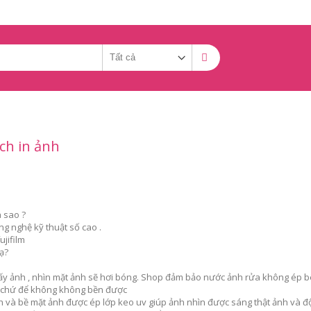
ch in ảnh
 sao ?
g nghệ kỹ thuật số cao .
ujifilm
 ạ?
 giấy ảnh , nhìn mặt ảnh sẽ hơi bóng. Shop đảm bảo nước ảnh rửa không ép
n chứ để không không bền được
nh và bề mặt ảnh được ép lớp keo uv giúp ảnh nhìn được sáng thật ảnh và 