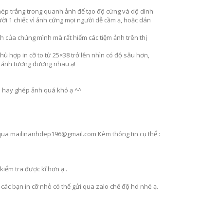
 mép trắng trong quanh ảnh để tạo độ cứng và dộ dính
ời 1 chiếc vì ảnh cứng mọi người dễ cầm ạ, hoặc dán
nh của chúng mình mà rất hiếm các tiệm ảnh trên thị
hù hợp in cỡ to từ 25×38 trở lên nhìn có độ sâu hơn,
 2 ảnh tương đương nhau ạ!
a hay ghép ảnh quá khó ạ ^^
qua mail
inanhdep196@gmail.com
Kèm thông tin cụ thể :
kiểm tra được kĩ hơn ạ .
 các bạn in cỡ nhỏ có thể gửi qua zalo chế độ hd nhé ạ.