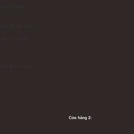
- 0973879542
Tây (Q. Gò Vấp
 - 0971310489
.Hai Bà Trưng,
Cửa hàng 2: