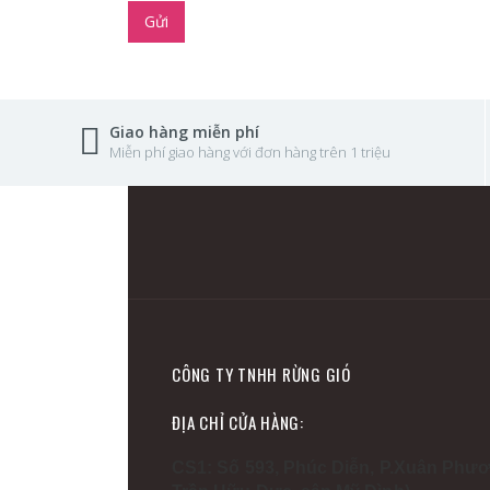
Gửi
Giao hàng miễn phí
Miễn phí giao hàng với đơn hàng trên 1 triệu
CÔNG TY TNHH RỪNG GIÓ
ĐỊA CHỈ CỬA HÀNG:
CS1: Số 593, Phúc Diễn, P.Xuân Phươ