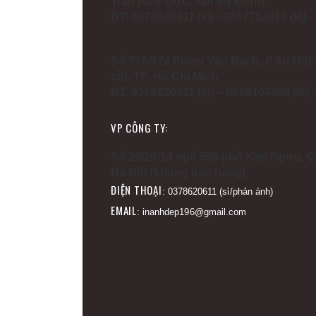
Trần Hữu Dực, sân Mỹ Đình)
ĐT: 0378620611 (sỉ) - 0357752013 (lẻ) 
Số 776/57a Phạm Văn Bạch, P.An Hội 
cũ), TP. Hồ Chí Minh
ĐT: 0378620611 (sỉ) – 0866104889 (lẻ)
VP CÔNG TY:
Số 29/28/14 ngõ 559 phố Kim Ngưu, Q
Hà Nội (không bán hàng).
ĐIỆN THOẠI
: 0378620611 (sỉ/phản ánh)
EMAIL
: inanhdep196@gmail.com