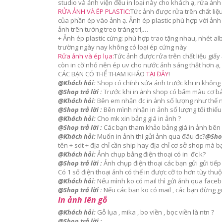
studio và ảnh viện đều in loại này cho khách ạ, rửa ảnh
RỬA ẢNH VÀ ÉP PLASTIC:
Tức ảnh được rửa trên chất liệ
của phần ép vào ảnh ạ. Ảnh ép plastic phù hợp với ảnh
ảnh trên tường treo tráng trí,…
+ Ảnh ép plastic cứng: phù hợp trao tặng nhau, nhét alb
trường ngày nay không có loại ép cứng này
Rửa ảnh và ép lụa:
Tức ảnh được rửa trên chất liệu giấy
còn in cỡ nhỏ nên ép uv cho nước ảnh sáng thật hơn ạ,
CÁC BẠN CÓ THỂ THAM KHẢO
TẠI ĐÂY
!
@Khách hỏi:
Shop có chỉnh sửa ảnh trước khi in không 
@Shop trả lời :
Trước khi in ảnh shop có bấm màu cơ bả
@Khách hỏi:
Bên em nhận đc in ảnh số lượng như thế 
@Shop trả lời :
Bên mình nhận in ảnh số lượng tối thiếu 
@Khách hỏi:
Cho mk xin bảng giá in ảnh ?
@Shop trả lời :
Các bạn tham khảo bảng giá in ảnh bên m
@Khách hỏi:
Muốn in ảnh thì gửi ảnh qua đâu đc?
@Shop
tên + sdt + địa chỉ cần ship hay địa chỉ cơ sở shop mà b
@Khách hỏi:
Ảnh chụp bằng điện thoại có in đc k?
@Shop trả lời :
Ảnh chụp điện thoại các bạn gửi gửi tiếp
Có 1 số điện thoại ảnh có thể in được cỡ to hơn tùy thu
@Khách hỏi:
Nếu mình ko có mail thì gửi ảnh qua face
@Shop trả lời :
Nếu các bạn ko có mail , các bạn đừng gử
In ảnh lên gỗ
@Khách hỏi:
Gỗ lụa , mika , bo viền , bọc viền là ntn ?
@Shop trả lời :