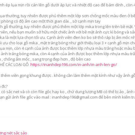
 ảnh ép lụa mịn rồi cán lên gỗ dưới áp lực và nhiệt độ cao để bám dính , cò
gỗ lụa thường, tuy nhiên được phủ thêm một lớp sơn chống mốc màu đen ở b
phòng có độ ẩm cao một thời gian dài. , sờ cạnh mịn tay
nh gỗ thường, tuy nhiên được phủ thêm một lớp mika trong lên trên bề mặt. 
hiên, nếu bạn muốn sở hữu một chiếc ảnh với bề mặt ảnh cực kì bóng và sắc 
ka là một lựa chọn tối ưu. Cạnh ảnh viền đen ko bo sẽ thô ráp bị ẩm mốc nh
ối ưu cho loại gỗ mika , mặt tráng bóng như giới thiệu loại 3 + cạnh gỗ mịn ch
lụa mịn, còn 4 cạnh của ảnh được bọc thêm lớp nhựa màu trắng hoặc màu bạc 
t ảnh tráng bóng mika, còn 4 cạnh của ảnh được bọc thêm lớp nhựa màu trắn
h , chống ẩm mốc , sang trọng đẹp hơn , độ bền cao
THỂ CÁC LOẠI GỖ
https://inanhdep196.com/in-anh/in-anh-len-go/
àm thêm viền gọng khung được . không cần làm thêm mặt kính như vậy ảnh gỗ
n đc?
ó sắc net và có còn file gốc hay ko , chứ dung lượng MB có thể bị ảo , ản
ạn gửi ảnh file gốc vào mail :
inanhdep196@gmail.com
để bên mình kiểm tr
ờng nét sắc sảo