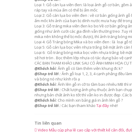
Loại 1: Gỗ cán lụa viền đen: là loại ảnh gỗ cơ bản, gồm
ráp tay và mùa ẩm có thể bị ẩm mốc
Loại 2: Gỗ cán lụa bo viền đen : về cơ bản giống ảnh 
ẩm mốc khi ảnh của bạn bị dính nước mưa hay để trong 
Loại 3: Gỗ tráng mika viền đen ko bo:Về cơ bản giống ả
giống như ảnh cưới các gia đình vẫn thường treo .Tuy n
mika nên không thể bị mốc được), thì ảnh tráng bóng mi
Loại 4: Gỗ Tráng bóng Mika và bo viền đen : là loại gỗ t
Loại 5: Gỗ cán lụa bọc viền nhựa trắng :bề mặt ảnh cán 
Loại 6: Gỗ tráng bóng mika bọc viền nhựa trắng: bề mặ
sẽ hơi tròn . Bọc thêm lớp nhựa có tác dụng bảo vệ cạn
CÁC BẠN THAM KHẢO LINK SAU CÓ ẢNH MINH HỌA CỤ 
@Khách hỏi:
Ảnh gỗ có làm thêm viền khung đc k?
@Shop trả lời :
Ảnh gỗ loại 1, 2, 3, 4 cạnh phẳng đều l
và bóng nó như kính rồi ạ
@Khách hỏi:
Ảnh lên gỗ in cỡ to tầm bao nhiêu MB thì i
@Shop trả lời :
Chất lượng ảnh phụ thuộc ảnh bạn chụp c
nhưng bản chất ảnh ko tốt thì vẫn ko in được đẹp .Các b
@Khách hỏi:
Cho mình xin bảng giá in ảnh lên gỗ ?
@Shop trả lời :
Các bạn tham khảo
Tại đây
nhé!
Tin liên quan
Video Mẫu cúp pha lê cao cấp với thiết kế cân đối, đư