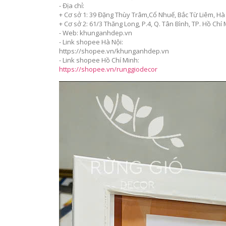
- Địa chỉ:
+ Cơ sở 1: 39 Đặng Thùy Trâm,Cổ Nhuế, Bắc Từ Liêm, Hà 
+ Cơ sở 2: 61/3 Thăng Long, P.4, Q. Tân Bình, TP. Hồ Chí
- Web: khunganhdep.vn
- Link shopee Hà Nội:
https://shopee.vn/khunganhdep.vn
- Link shopee Hồ Chí Minh:
https://shopee.vn/runggiodecor