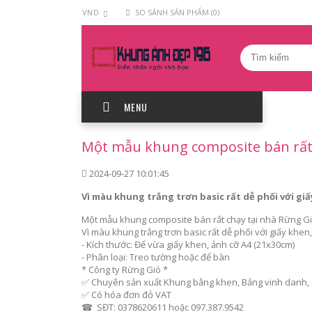
VND
SO SÁNH SẢN PHẨM (0)
MENU
Một mẫu khung composite bán rất 
2024-09-27 10:01:45
Vì màu khung trắng trơn basic rất dễ phối với gi
Một mẫu khung composite bán rất chạy tại nhà Rừng Gi
Vì màu khung trắng trơn basic rất dễ phối với giấy khe
- Kích thước: Để vừa giấy khen, ảnh cỡ A4 (21x30cm)
- Phân loại: Treo tường hoặc để bàn
* Công ty Rừng Gió *
✅ Chuyên sản xuất Khung bằng khen, Bảng vinh danh, 
✅ Có hóa đơn đỏ VAT
☎ SĐT: 0378620611 hoặc 097.387.9542