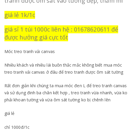
tranh được ôm sát vào tường đẹp, thẩm mĩ
giá lẻ 1k/1c
giá sỉ 1 túi 1000c liên hệ : 01678620611 để
được hưởng giá cực tốt
Móc treo tranh vải canvas
Nhiều khách và nhiều lái buôn thắc mắc không biết mua móc
treo tranh vải canvas ở đâu để treo tranh được ôm sát tường
Rất đơn giản khi chúng ta mua móc đen L để treo tranh canvas
và sử dụng đinh ba chân kết hợp , treo tranh vừa nhanh, vừa ko
phải khoan tường và vừa ôm sát tường ko bị chênh lên
giá lẻ
chỉ 1000đ/1c