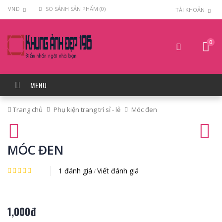
VND
SO SÁNH SẢN PHẨM (0)
TÀI KHOẢN
0
MENU
Trang chủ
Phụ kiện trang trí sỉ - lẻ
Móc đen
MÓC ĐEN
1 đánh giá
Viết đánh giá
/
1,000đ