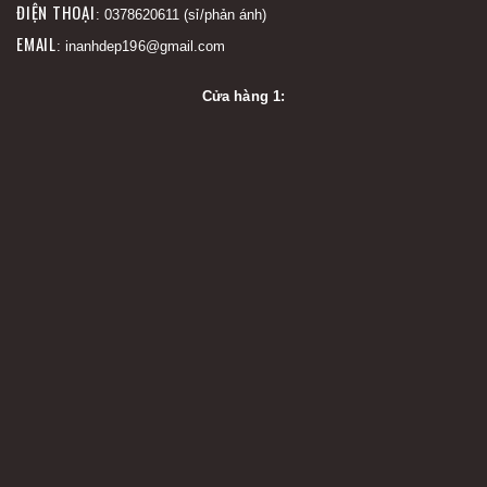
ĐIỆN THOẠI
: 0378620611 (sỉ/phản ánh)
EMAIL
: inanhdep196@gmail.com
Cửa hàng 1: