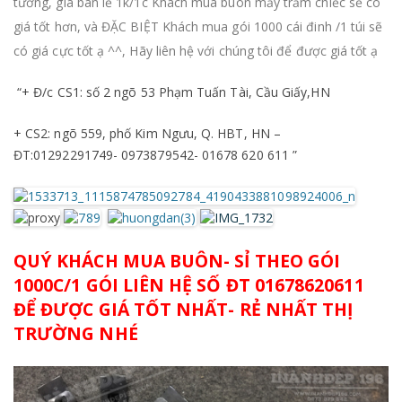
tường, giá bán lẻ 1k/1c Khách mua buôn mấy trăm chiếc sẽ có
giá tốt hơn, và ĐẶC BIỆT Khách mua gói 1000 cái đinh /1 túi sẽ
có giá cực tốt ạ ^^, Hãy liên hệ với chúng tôi để được giá tốt ạ
“+ Đ/c CS1: số 2 ngõ 53 Phạm Tuấn Tài, Cầu Giấy,HN
+ CS2: ngõ 559, phố Kim Ngưu, Q. HBT, HN –
ĐT:01292291749- 0973879542- 01678 620 611 ”
QUÝ KHÁCH MUA BUÔN- SỈ THEO GÓI
1000C/1 GÓI LIÊN HỆ SỐ ĐT 01678620611
ĐỂ ĐƯỢC GIÁ TỐT NHẤT- RẺ NHẤT THỊ
TRƯỜNG NHÉ