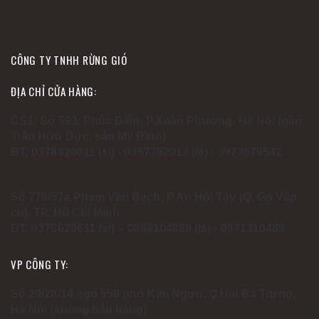
CÔNG TY TNHH RỪNG GIÓ
ĐỊA CHỈ CỬA HÀNG:
CS1: Số 593, Phúc Diễn, P.Xuân Phương, Hà Nội (gần
Trần Hữu Dực, sân Mỹ Đình)
ĐT: 0378620611 (sỉ) - 0357752013 (lẻ) - 0973879542
Số 776/57a Phạm Văn Bạch, P.An Hội Tây (Q. Gò Vấp
cũ), TP. Hồ Chí Minh
ĐT: 0378620611 (sỉ) – 0866104889 (lẻ) - 0971310489
VP CÔNG TY:
Số 29/28/14 ngõ 559 phố Kim Ngưu, Q.Hai Bà Trưng,
Hà Nội (không bán hàng).