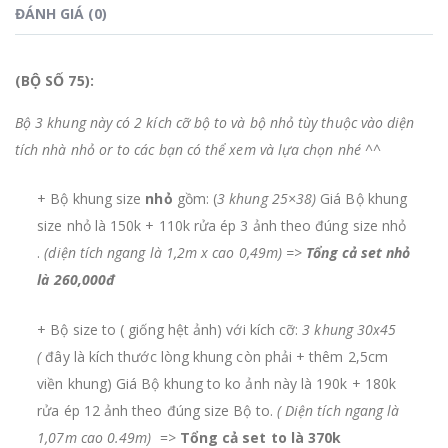
ĐÁNH GIÁ (0)
(BỘ SỐ 75):
Bộ 3 khung này có 2 kích cỡ bộ to và bộ nhỏ tùy thuộc vào diện
tích nhà nhỏ or to các bạn có thể xem và lựa chọn nhé ^^
+ Bộ khung size
nhỏ
gồm: (
3 khung 25×38)
Giá Bộ khung
size nhỏ là 150k + 110k rửa ép 3 ảnh theo đúng size nhỏ
.
(diện tích ngang là 1,2m x cao 0,49m) =>
Tổng cả set nhỏ
là
260,000đ
+ Bộ size to ( giống hệt ảnh) với kích cỡ:
3 khung 30x45
(
đây là kích thước lòng khung còn phải + thêm 2,5cm
viền khung) Giá Bộ khung to ko ảnh này là 190k + 180k
rửa ép 12 ảnh theo đúng size Bộ to.
( Diện tích ngang là
1,07m cao 0.49m)
=>
Tổng cả set to là 370k