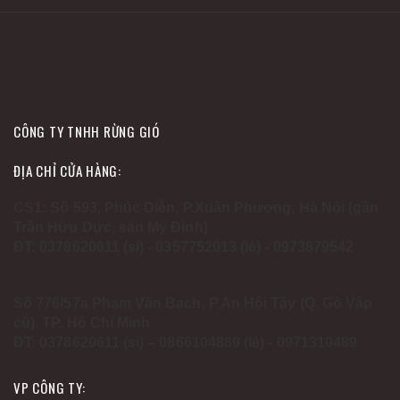
CÔNG TY TNHH RỪNG GIÓ
ĐỊA CHỈ CỬA HÀNG:
CS1: Số 593, Phúc Diễn, P.Xuân Phương, Hà Nội (gần
Trần Hữu Dực, sân Mỹ Đình)
ĐT: 0378620611 (sỉ) - 0357752013 (lẻ) - 0973879542
Số 776/57a Phạm Văn Bạch, P.An Hội Tây (Q. Gò Vấp
cũ), TP. Hồ Chí Minh
ĐT: 0378620611 (sỉ) – 0866104889 (lẻ) - 0971310489
VP CÔNG TY: