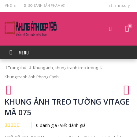
VND
SO SÁNH SẢN PHẨM (0)
TÀI KHOẢN
0
MENU
Trang chủ
Khung ảnh, khung tranh treo tường
Khung tranh ảnh Phong Cảnh
KHUNG ẢNH TREO TƯỜNG VITAGE
MÃ 075
0 đánh giá
Viết đánh giá
/