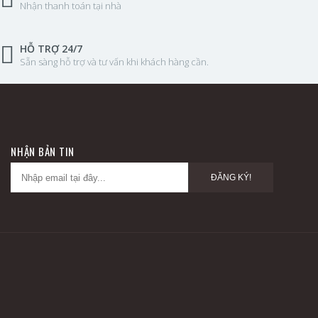
Nhận thanh toán tại nhà
HỖ TRỢ 24/7
Sẵn sàng hỗ trợ và tư vấn khi khách hàng cần.
NHẬN BẢN TIN
ĐĂNG KÝ!