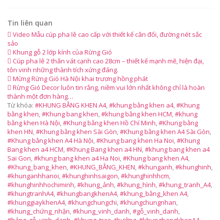
Tin liên quan
Video Mẫu cúp pha lê cao cấp với thiết kế cân đối, đường nét sắc
sảo
Khung gỗ 2 lớp kính của Rừng Gió
Cúp pha lê 2 thân vát cạnh cao 28cm – thiết kế mạnh mẽ, hiện đại,
tôn vinh những thành tích xứng đáng.
Mừng Rừng Gió Hà Nội khai trương hồng phát
Rừng Gió Decor luôn tin rằng, niềm vui lớn nhất không chỉ là hoàn
thành một đơn hàng…
Từ khóa:
#KHUNG BẰNG KHEN A4
,
#khung bằng khen a4
,
#Khung
bằng khen
,
#Khung bang khen
,
#khung bằng khen HCM
,
#khung
bằng khen Hà Nội
,
#Khung bằng khen Hồ Chí Minh
,
#Khung bằng
khen HN
,
#Khung bằng khen Sài Gòn
,
#Khung bằng khen A4 Sài Gòn
,
#Khung bằng khen A4 Hà Nội
,
#Khung bang khen Ha Noi
,
#Khung
Bang khen a4 HCM
,
#Khung Bang khen a4 HN
,
#khung bang khen a4
Sai Gon
,
#khung bang khen a4 Ha Noi
,
#Khung bang khen A4
,
#Khung_bang_khen
,
#KHUNG_BẰNG_KHEN
,
#khunganh
,
#khunghinh
,
#khunganhhanoi
,
#khunghinhsaigon
,
#khunghinhhcm
,
#khunghinhhochiminh
,
#khung_ảnh
,
#khung_hình
,
#khung_tranh_A4
,
#khungtranhA4
,
#khungbangkhenA4
,
#khung_bằng_khen A4
,
#khunggiaykhenA4
,
#khungchungchi
,
#khungchungnhan
,
#khung_chứng_nhận
,
#khung_vinh_danh
,
#gỗ_vinh_danh
,