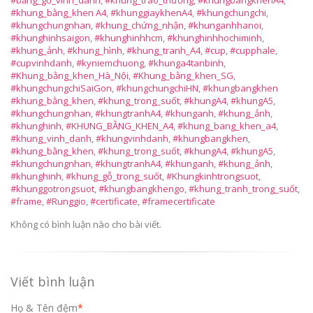
#bảng_gỗ_vinh_danh
,
#khung_trao_thưởng
,
#khungbangkhenA4
,
#khung_bằng_khen A4
,
#khunggiaykhenA4
,
#khungchungchi
,
#khungchungnhan
,
#khung_chứng_nhận
,
#khunganhhanoi
,
#khunghinhsaigon
,
#khunghinhhcm
,
#khunghinhhochiminh
,
#khung_ảnh
,
#khung_hình
,
#khung_tranh_A4
,
#cup
,
#cupphale
,
#cupvinhdanh
,
#kyniemchuong
,
#khunga4tanbinh
,
#Khung_bằng_khen_Hà_Nội
,
#Khung_bằng_khen_SG
,
#khungchungchiSaiGon
,
#khungchungchiHN
,
#khungbangkhen
#khung_bằng_khen
,
#khung_trong_suốt
,
#khungA4
,
#khungA5
,
#khungchungnhan
,
#khungtranhA4
,
#khunganh
,
#khung_ảnh
,
#khunghinh
,
#KHUNG_BẰNG_KHEN_A4
,
#khung_bang_khen_a4
,
#khung_vinh_danh
,
#khungvinhdanh
,
#khungbangkhen
,
#khung_bằng_khen
,
#khung_trong_suốt
,
#khungA4
,
#khungA5
,
#khungchungnhan
,
#khungtranhA4
,
#khunganh
,
#khung_ảnh
,
#khunghinh
,
#khung_gỗ_trong_suốt
,
#Khungkinhtrongsuot
,
#khunggotrongsuot
,
#khungbangkhengo
,
#khung_tranh_trong_suốt
,
#frame
,
#Runggio
,
#certificate
,
#framecertificate
Không có bình luận nào cho bài viết.
Viết bình luận
Họ & Tên đệm
*