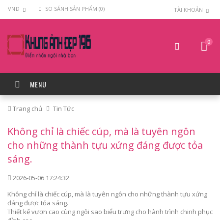
VND
SO SÁNH SẢN PHẨM (0)
TÀI KHOẢN
0
MENU
Trang chủ
Tin Tức
Không chỉ là chiếc cúp, mà là tuyên ngôn
cho những thành tựu xứng đáng được tỏa
sáng.
2026-05-06 17:24:32
Không chỉ là chiếc cúp, mà là tuyên ngôn cho những thành tựu xứng
đáng được tỏa sáng.
Thiết kế vươn cao cùng ngôi sao biểu trưng cho hành trình chinh phục