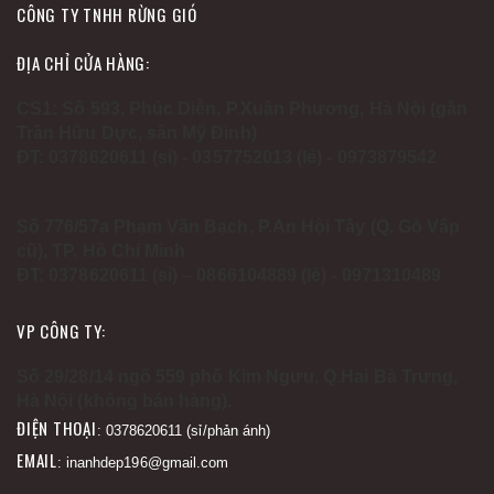
CÔNG TY TNHH RỪNG GIÓ
ĐỊA CHỈ CỬA HÀNG:
CS1: Số 593, Phúc Diễn, P.Xuân Phương, Hà Nội (gần
Trần Hữu Dực, sân Mỹ Đình)
ĐT: 0378620611 (sỉ) - 0357752013 (lẻ) - 0973879542
Số 776/57a Phạm Văn Bạch, P.An Hội Tây (Q. Gò Vấp
cũ), TP. Hồ Chí Minh
ĐT: 0378620611 (sỉ) – 0866104889 (lẻ) - 0971310489
VP CÔNG TY:
Số 29/28/14 ngõ 559 phố Kim Ngưu, Q.Hai Bà Trưng,
Hà Nội (không bán hàng).
ĐIỆN THOẠI
: 0378620611 (sỉ/phản ánh)
EMAIL
: inanhdep196@gmail.com