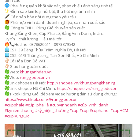
đỉnh cao.
Pha lê nguyên khối sắc nét, phản chiếu ánh sáng tinh tế
Đỉnh sao kim loại nổi bật, thu hút mọi ánh nhìn
Cá nhân hóa nội dung theo yêu cầu
Phù hợp vinh danh doanh nghiệp, cá nhân xuất sắc
Công ty TNHH Rừng Gió chuyên sản xuất:
Khung Bằng Khen, Cúp Pha Lê, Bảng Vinh Danh, In ấn...
Uy tín _ chất lượng _Hậu mãi tốt
Hotline: 0378620611 - 0973879542
CS1: 39 Đặng Thùy Trâm, Nghĩa Đô, Hà Nội
CS2: 61/3 Thăng Long, Tân Sơn Nhất, Hồ Chí Minh
Có Hóa Đơn Đỏ VAT
Giao hàng toàn quốc
Web:
khunganhdep.vn
Web:
runggiodecor.vn
Link shopee Hà Nội:
http://shopee.vn/khungbangkhen.rg
Link shopee Hồ Chí Minh:
https://shopee.vn/runggiodecor
Tiktok Rừng Gió (để xem video hướng dẫn sử dụng khung):
https://www.tiktok.com/@runggiodecor
#cupphale
#cúp_pha_lê
#cupvinhdanh
#cúp_vinh_danh
#kyniemchuong
#kỷ_niệm_chương
#cup
#cúp
#cuphanoi
#cupHCM
#cupRungGio