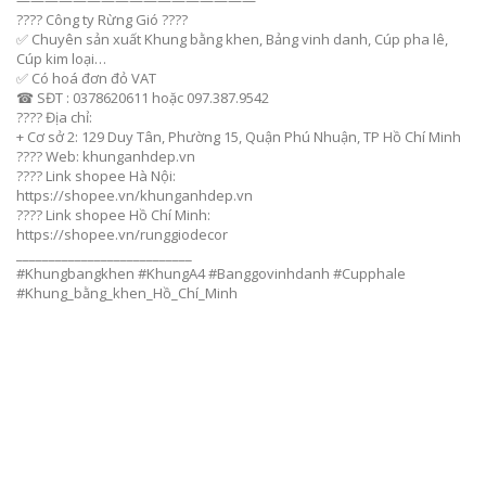
—————————————————
???? Công ty Rừng Gió ????
✅ Chuyên sản xuất Khung bằng khen, Bảng vinh danh, Cúp pha lê,
Cúp kim loại…
✅ Có hoá đơn đỏ VAT
☎ SĐT : 0378620611 hoặc 097.387.9542
???? Địa chỉ:
+ Cơ sở 2: 129 Duy Tân, Phường 15, Quận Phú Nhuận, TP Hồ Chí Minh
???? Web: khunganhdep.vn
???? Link shopee Hà Nội:
https://shopee.vn/khunganhdep.vn
???? Link shopee Hồ Chí Minh:
https://shopee.vn/runggiodecor
___________________________
#Khungbangkhen #KhungA4 #Banggovinhdanh #Cupphale
#Khung_bằng_khen_Hồ_Chí_Minh