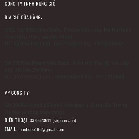
CÔNG TY TNHH RỪNG GIÓ
ĐỊA CHỈ CỬA HÀNG:
CS1: Số 593, Phúc Diễn, P.Xuân Phương, Hà Nội (gần
Trần Hữu Dực, sân Mỹ Đình)
ĐT: 0378620611 (sỉ) - 0357752013 (lẻ) - 0973879542
Số 776/57a Phạm Văn Bạch, P.An Hội Tây (Q. Gò Vấp
cũ), TP. Hồ Chí Minh
ĐT: 0378620611 (sỉ) – 0866104889 (lẻ) - 0971310489
VP CÔNG TY:
Số 29/28/14 ngõ 559 phố Kim Ngưu, Q.Hai Bà Trưng,
Hà Nội (không bán hàng).
ĐIỆN THOẠI
: 0378620611 (sỉ/phản ánh)
EMAIL
: inanhdep196@gmail.com