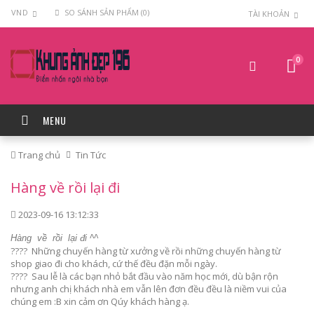
VND
SO SÁNH SẢN PHẨM (0)
TÀI KHOẢN
0
MENU
Trang chủ
Tin Tức
Hàng về rồi lại đi
2023-09-16 13:12:33
Hàng về rồi lại đi ^^
???? Những chuyến hàng từ xưởng về rồi những chuyến hàng từ
shop giao đi cho khách, cứ thế đều đặn mỗi ngày.
???? Sau lễ là các bạn nhỏ bắt đầu vào năm học mới, dù bận rộn
nhưng anh chị khách nhà em vẫn lên đơn đều đều là niềm vui của
chúng em :B xin cảm ơn Qúy khách hàng ạ.