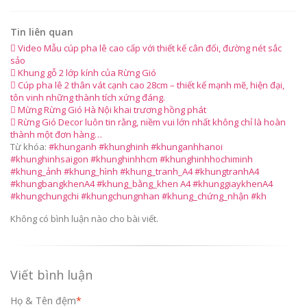
Tin liên quan
Video Mẫu cúp pha lê cao cấp với thiết kế cân đối, đường nét sắc
sảo
Khung gỗ 2 lớp kính của Rừng Gió
Cúp pha lê 2 thân vát cạnh cao 28cm – thiết kế mạnh mẽ, hiện đại,
tôn vinh những thành tích xứng đáng.
Mừng Rừng Gió Hà Nội khai trương hồng phát
Rừng Gió Decor luôn tin rằng, niềm vui lớn nhất không chỉ là hoàn
thành một đơn hàng…
Từ khóa:
#khunganh #khunghinh #khunganhhanoi
#khunghinhsaigon #khunghinhhcm #khunghinhhochiminh
#khung_ảnh #khung_hình #khung_tranh_A4 #khungtranhA4
#khungbangkhenA4 #khung_bằng_khen A4 #khunggiaykhenA4
#khungchungchi #khungchungnhan #khung_chứng_nhận #kh
Không có bình luận nào cho bài viết.
Viết bình luận
Họ & Tên đệm
*