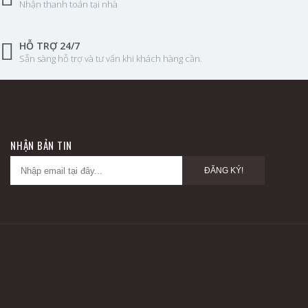
Nhận thanh toán tại nhà
HỖ TRỢ 24/7
Sẵn sàng hỗ trợ và tư vấn khi khách hàng cần.
NHẬN BẢN TIN
ĐĂNG KÝ!