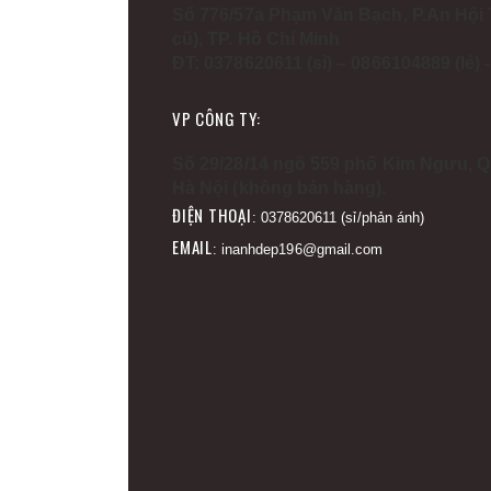
Số 776/57a Phạm Văn Bạch, P.An Hội 
cũ), TP. Hồ Chí Minh
ĐT: 0378620611 (sỉ) – 0866104889 (lẻ)
VP CÔNG TY:
Số 29/28/14 ngõ 559 phố Kim Ngưu, Q
Hà Nội (không bán hàng).
ĐIỆN THOẠI
: 0378620611 (sỉ/phản ánh)
EMAIL
: inanhdep196@gmail.com