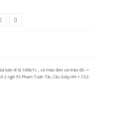
Giá bán lẻ là 100k/1c , có màu đen và màu đỏ ->
: số 2 ngõ 53 Phạm Tuấn Tài, Cầu Giấy,HN + CS2: