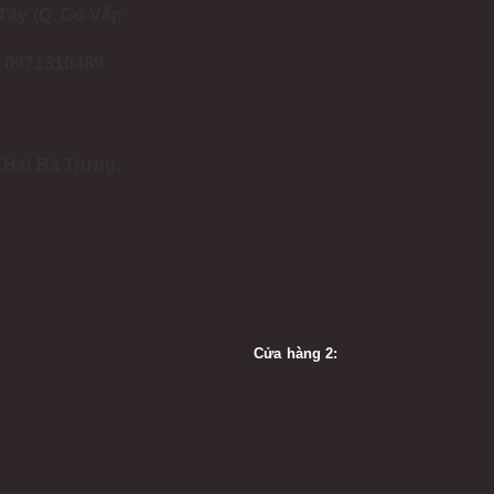
Tây (Q. Gò Vấp
 - 0971310489
.Hai Bà Trưng,
Cửa hàng 2: