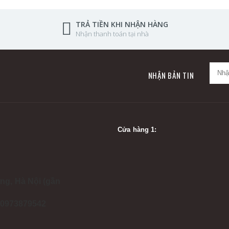
TRẢ TIỀN KHI NHẬN HÀNG
Nhận thanh toán tại nhà
NHẬN BẢN TIN
Cửa hàng 1:
ng, Hà Nội (gần
- 0973879542