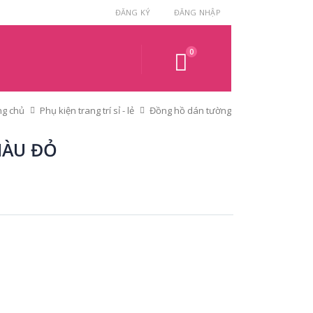
ĐĂNG KÝ
ĐĂNG NHẬP
0
g chủ
Phụ kiện trang trí sỉ - lẻ
Đồng hồ dán tường
MÀU ĐỎ