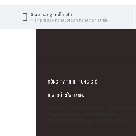
Giao hàng miễn phí
Miễn phí giao hàng với đơn hàng trên 1 triệu
CÔNG TY TNHH RỪNG GIÓ
ĐỊA CHỈ CỬA HÀNG:
CS1: Số 593, Phúc Diễn, P.Xuân Phươ
Trần Hữu Dực, sân Mỹ Đình)
ĐT: 0378620611 (sỉ) - 0357752013 (lẻ) 