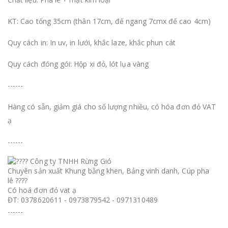
KT: Cao tổng 35cm (thân 17cm, đế ngang 7cmx đế cao 4cm)
Quy cách in: In uv, in lưới, khắc laze, khắc phun cát
Quy cách đóng gói: Hộp xi đỏ, lót lụa vàng
------
Hàng có sẵn, giảm giá cho số lượng nhiều, có hóa đơn đỏ VAT
ạ
------
Công ty TNHH Rừng Gió
Chuyên sản xuất Khung bằng khen, Bảng vinh danh, Cúp pha
lê ????
Có hoá đơn đỏ vat ạ
ĐT: 0378620611 - 0973879542 - 0971310489
------