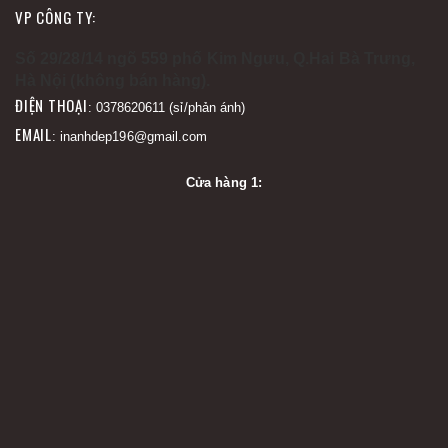
VP CÔNG TY:
Số 29/28/14 ngõ 559 phố Kim Ngưu, Q.Hai Bà Trưng,
Hà Nội (không bán hàng).
ĐIỆN THOẠI
: 0378620611 (sỉ/phản ánh)
EMAIL
: inanhdep196@gmail.com
Cửa hàng 1: