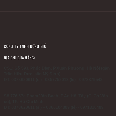
CÔNG TY TNHH RỪNG GIÓ
ĐỊA CHỈ CỬA HÀNG:
CS1: Số 593, Phúc Diễn, P.Xuân Phương, Hà Nội (gần
Trần Hữu Dực, sân Mỹ Đình)
ĐT: 0378620611 (sỉ) - 0357752013 (lẻ) - 0973879542
Số 776/57a Phạm Văn Bạch, P.An Hội Tây (Q. Gò Vấp
cũ), TP. Hồ Chí Minh
ĐT: 0378620611 (sỉ) – 0866104889 (lẻ) - 0971310489