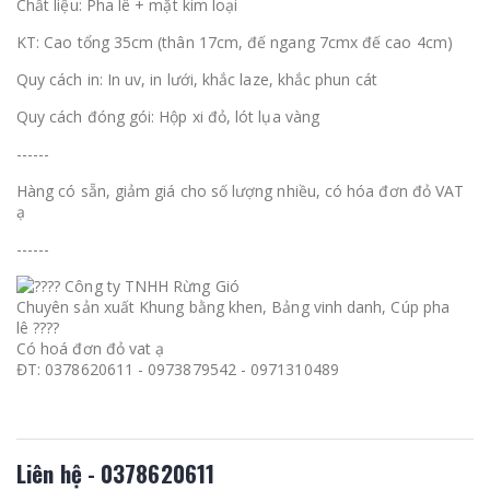
Chất liệu: Pha lê + mặt kim loại
KT: Cao tổng 35cm (thân 17cm, đế ngang 7cmx đế cao 4cm)
Quy cách in: In uv, in lưới, khắc laze, khắc phun cát
Quy cách đóng gói: Hộp xi đỏ, lót lụa vàng
------
Hàng có sẵn, giảm giá cho số lượng nhiều, có hóa đơn đỏ VAT
ạ
------
Công ty TNHH Rừng Gió
Chuyên sản xuất Khung bằng khen, Bảng vinh danh, Cúp pha
lê ????
Có hoá đơn đỏ vat ạ
ĐT: 0378620611 - 0973879542 - 0971310489
Liên hệ - 0378620611