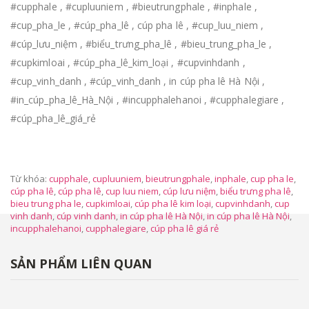
#cupphale , #cupluuniem , #bieutrungphale , #inphale ,
#cup_pha_le , #cúp_pha_lê , cúp pha lê , #cup_luu_niem ,
#cúp_lưu_niệm , #biểu_trưng_pha_lê , #bieu_trung_pha_le ,
#cupkimloai , #cúp_pha_lê_kim_loại , #cupvinhdanh ,
#cup_vinh_danh , #cúp_vinh_danh , in cúp pha lê Hà Nội ,
#in_cúp_pha_lê_Hà_Nội , #incupphalehanoi , #cupphalegiare ,
#cúp_pha_lê_giá_rẻ
Từ khóa:
cupphale
,
cupluuniem
,
bieutrungphale
,
inphale
,
cup pha le
,
cúp pha lê
,
cúp pha lê
,
cup luu niem
,
cúp lưu niệm
,
biểu trưng pha lê
,
bieu trung pha le
,
cupkimloai
,
cúp pha lê kim loại
,
cupvinhdanh
,
cup
vinh danh
,
cúp vinh danh
,
in cúp pha lê Hà Nội
,
in cúp pha lê Hà Nội
,
incupphalehanoi
,
cupphalegiare
,
cúp pha lê giá rẻ
SẢN PHẨM LIÊN QUAN