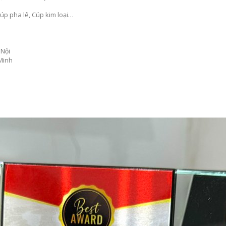
úp pha lê, Cúp kim loại…
Nội
 Minh