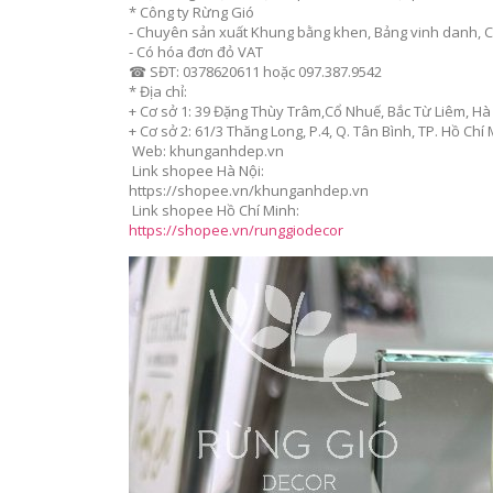
* Công ty Rừng Gió
- Chuyên sản xuất Khung bằng khen, Bảng vinh danh, C
- Có hóa đơn đỏ VAT
☎ SĐT: 0378620611 hoặc 097.387.9542
* Địa chỉ:
+ Cơ sở 1: 39 Đặng Thùy Trâm,Cổ Nhuế, Bắc Từ Liêm, Hà 
+ Cơ sở 2: 61/3 Thăng Long, P.4, Q. Tân Bình, TP. Hồ Chí
Web: khunganhdep.vn
Link shopee Hà Nội:
https://shopee.vn/khunganhdep.vn
Link shopee Hồ Chí Minh:
https://shopee.vn/runggiodecor