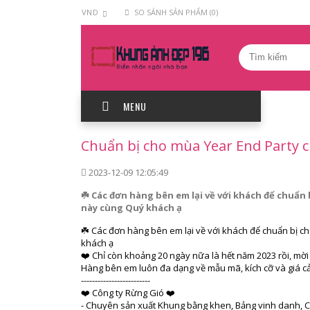
VND
SO SÁNH SẢN PHẨM (0)
MENU
Chuẩn bị cho mùa Year End Party 
2023-12-09 12:05:49
☘️ Các đơn hàng bên em lại về với khách để chuẩn
này cùng Quý khách ạ
☘️ Các đơn hàng bên em lại về với khách để chuẩn bị c
khách ạ
❤️ Chỉ còn khoảng 20 ngày nữa là hết năm 2023 rồi, mờ
Hàng bên em luôn đa dạng về mẫu mã, kích cỡ và giá cả
-------------------------
❤️ Công ty Rừng Gió ❤️
- Chuyên sản xuất Khung bằng khen, Bảng vinh danh, C