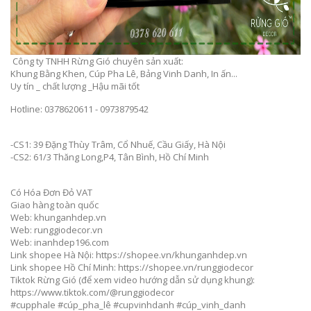
Công ty TNHH Rừng Gió chuyên sản xuất:
Khung Bằng Khen, Cúp Pha Lê, Bảng Vinh Danh, In ấn...
Uy tín _ chất lượng _Hậu mãi tốt
Hotline: 0378620611 - 0973879542
-CS1: 39 Đặng Thùy Trâm, Cổ Nhuế, Cầu Giấy, Hà Nội
-CS2: 61/3 Thăng Long,P4, Tân Bình, Hồ Chí Minh
Có Hóa Đơn Đỏ VAT
Giao hàng toàn quốc
Web: khunganhdep.vn
Web: runggiodecor.vn
Web: inanhdep196.com
Link shopee Hà Nội: https://shopee.vn/khunganhdep.vn
Link shopee Hồ Chí Minh: https://shopee.vn/runggiodecor
Tiktok Rừng Gió (để xem video hướng dẫn sử dụng khung):
https://www.tiktok.com/@runggiodecor
#cupphale #cúp_pha_lê #cupvinhdanh #cúp_vinh_danh