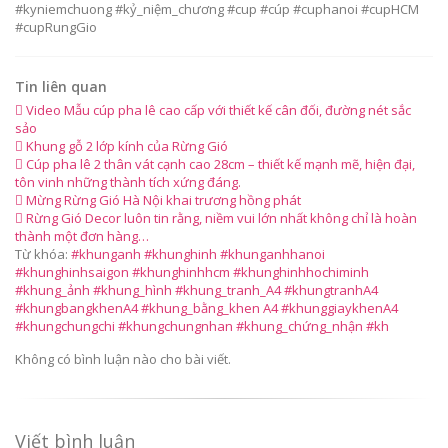
#kyniemchuong #kỷ_niệm_chương #cup #cúp #cuphanoi #cupHCM
#cupRungGio
Tin liên quan
Video Mẫu cúp pha lê cao cấp với thiết kế cân đối, đường nét sắc
sảo
Khung gỗ 2 lớp kính của Rừng Gió
Cúp pha lê 2 thân vát cạnh cao 28cm – thiết kế mạnh mẽ, hiện đại,
tôn vinh những thành tích xứng đáng.
Mừng Rừng Gió Hà Nội khai trương hồng phát
Rừng Gió Decor luôn tin rằng, niềm vui lớn nhất không chỉ là hoàn
thành một đơn hàng…
Từ khóa:
#khunganh #khunghinh #khunganhhanoi
#khunghinhsaigon #khunghinhhcm #khunghinhhochiminh
#khung_ảnh #khung_hình #khung_tranh_A4 #khungtranhA4
#khungbangkhenA4 #khung_bằng_khen A4 #khunggiaykhenA4
#khungchungchi #khungchungnhan #khung_chứng_nhận #kh
Không có bình luận nào cho bài viết.
Viết bình luận