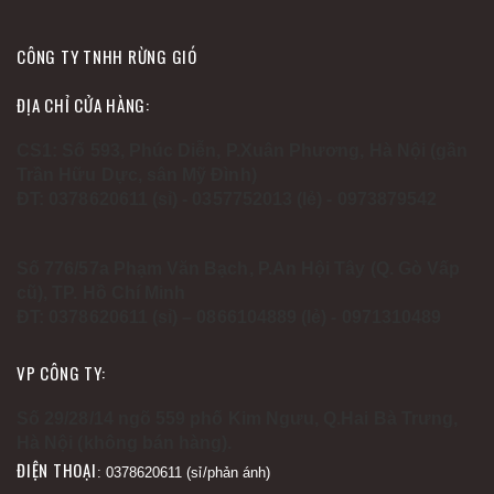
CÔNG TY TNHH RỪNG GIÓ
ĐỊA CHỈ CỬA HÀNG:
CS1: Số 593, Phúc Diễn, P.Xuân Phương, Hà Nội (gần
Trần Hữu Dực, sân Mỹ Đình)
ĐT: 0378620611 (sỉ) - 0357752013 (lẻ) - 0973879542
Số 776/57a Phạm Văn Bạch, P.An Hội Tây (Q. Gò Vấp
cũ), TP. Hồ Chí Minh
ĐT: 0378620611 (sỉ) – 0866104889 (lẻ) - 0971310489
VP CÔNG TY:
Số 29/28/14 ngõ 559 phố Kim Ngưu, Q.Hai Bà Trưng,
Hà Nội (không bán hàng).
ĐIỆN THOẠI
: 0378620611 (sỉ/phản ánh)