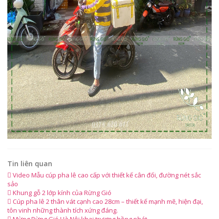
Tin liên quan
Video Mẫu cúp pha lê cao cấp với thiết kế cân đối, đường nét sắc
sảo
Khung gỗ 2 lớp kính của Rừng Gió
Cúp pha lê 2 thân vát cạnh cao 28cm – thiết kế mạnh mẽ, hiện đại,
tôn vinh những thành tích xứng đáng.