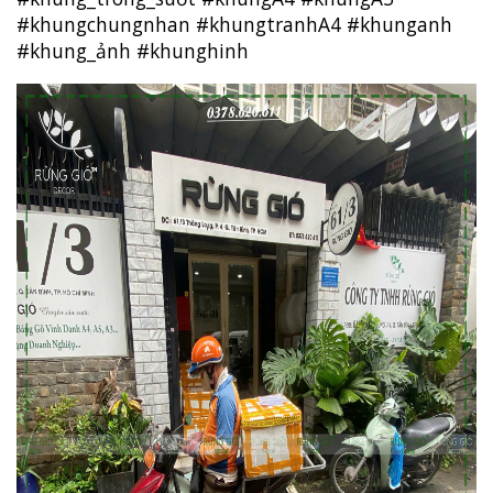
#khungchungnhan
#khungtranhA4
#khunganh
#khung_ảnh
#khunghinh