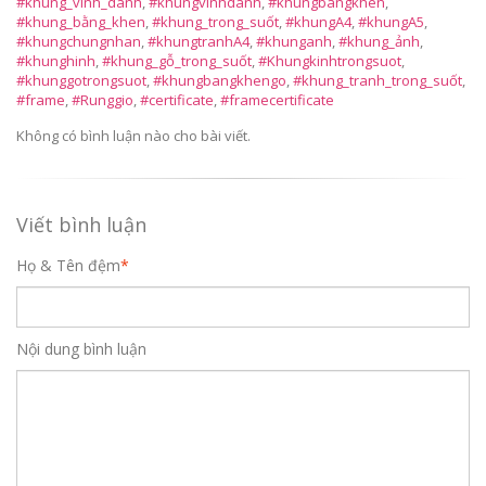
#khung_vinh_danh
,
#khungvinhdanh
,
#khungbangkhen
,
#khung_bằng_khen
,
#khung_trong_suốt
,
#khungA4
,
#khungA5
,
#khungchungnhan
,
#khungtranhA4
,
#khunganh
,
#khung_ảnh
,
#khunghinh
,
#khung_gỗ_trong_suốt
,
#Khungkinhtrongsuot
,
#khunggotrongsuot
,
#khungbangkhengo
,
#khung_tranh_trong_suốt
,
#frame
,
#Runggio
,
#certificate
,
#framecertificate
Không có bình luận nào cho bài viết.
Viết bình luận
Họ & Tên đệm
*
Nội dung bình luận