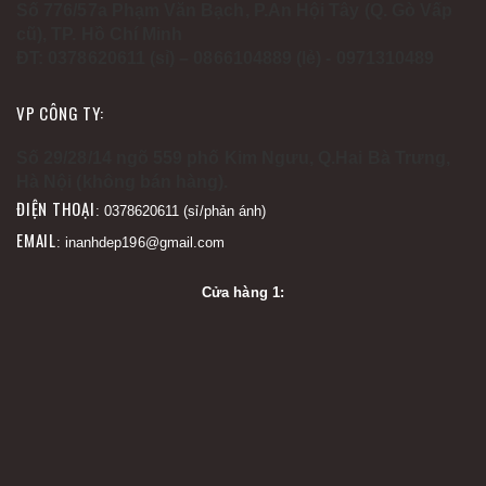
Số 776/57a Phạm Văn Bạch, P.An Hội Tây (Q. Gò Vấp
cũ), TP. Hồ Chí Minh
ĐT: 0378620611 (sỉ) – 0866104889 (lẻ) - 0971310489
VP CÔNG TY:
Số 29/28/14 ngõ 559 phố Kim Ngưu, Q.Hai Bà Trưng,
Hà Nội (không bán hàng).
ĐIỆN THOẠI
: 0378620611 (sỉ/phản ánh)
EMAIL
: inanhdep196@gmail.com
Cửa hàng 1: