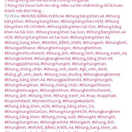
Mừng Rừng Gió Hà Nội khai trương hồng phát
Rừng Gió Decor luôn tin rằng, niềm vui lớn nhất không chỉ là hoàn
thành một đơn hàng…
Từ khóa:
#KHUNG BẰNG KHEN A4
,
#khung bằng khen a4
,
#Khung
bằng khen
,
#Khung bang khen
,
#khung bằng khen HCM
,
#Khung
bằng khen Hồ Chí Minh
,
#Khung bằng khen Sài Gòn
,
#Khung bằng
khen A4 Sài Gòn
,
#Khung bang khen Sai Gon
,
#Khung Bang khen a4
HCM
,
#khung bang khen a4 Sai Gon
,
#Khung bang khen A4
,
#Khung_bang_khen
,
#KHUNG_BẰNG_KHEN
,
#khunganh
,
#khunghinh
,
#khunganhhanoi
,
#khunghinhsaigon
,
#khunghinhhcm
,
#khunghinhhochiminh
,
#khung_ảnh
,
#khung_hình
,
#khung_tranh_A4
,
#khungtranhA4
,
#khungbangkhenA4
,
#khung_bằng_khen A4
,
#khunggiaykhenA4
,
#khungchungchi
,
#khungchungnhan
,
#khung_chứng_nhận
,
#khung_vinh_danh
,
#gỗ_vinh_danh
,
#bảng_gỗ_vinh_danh
,
#khung_trao_thưởng
,
#khungbangkhenA4
,
#khung_bằng_khen A4
,
#khunggiaykhenA4
,
#khungchungchi
,
#khungchungnhan
,
#khung_chứng_nhận
,
#khunganhhanoi
,
#khunghinhsaigon
,
#khunghinhhcm
,
#khunghinhhochiminh
,
#khung_ảnh
,
#khung_hình
,
#khung_tranh_A4
,
#cup
,
#cupphale
,
#cupvinhdanh
,
#kyniemchuong
,
#khunga4tanbinh
,
#Khung_bằng_khen_HCM
,
#Khung_bằng_khen_SG
,
#khungchungchiSaiGon
,
#khungchungchiHCM
,
#khungbangkhen
#khung_bằng_khen
,
#khung_trong_suốt
,
#khungA4
,
#khungA5
,
#khungchungnhan
,
#khungtranhA4
,
#khunganh
,
#khung_ảnh
,
#khunghinh
,
#KHUNG_BẰNG_KHEN_A4
,
#khung_bang_khen_a4
,