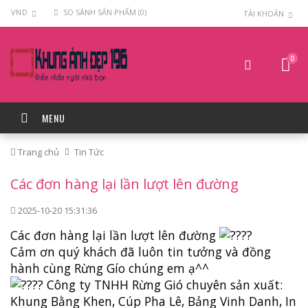
VND
SO SÁNH SẢN PHẨM (0)
TÀI KHOẢN
0
MENU
Trang chủ
Tin Tức
Các đơn hàng lại lần lượt lên đường
2025-10-20 15:31:36
Các đơn hàng lại lần lượt lên đường
Cảm ơn quý khách đã luôn tin tưởng và đồng
hành cùng Rừng Gío chúng em ạ^^
Công ty TNHH Rừng Gió chuyên sản xuất:
Khung Bằng Khen, Cúp Pha Lê, Bảng Vinh Danh, In