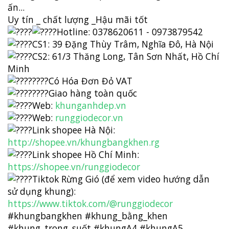
ấn...
Uy tín _ chất lượng _Hậu mãi tốt
Hotline: 0378620611 - 0973879542
CS1: 39 Đặng Thùy Trâm, Nghĩa Đô, Hà Nội
CS2: 61/3 Thăng Long, Tân Sơn Nhất, Hồ Chí
Minh
Có Hóa Đơn Đỏ VAT
Giao hàng toàn quốc
Web:
khunganhdep.vn
Web:
runggiodecor.vn
Link shopee Hà Nội:
http://shopee.vn/khungbangkhen.rg
Link shopee Hồ Chí Minh:
https://shopee.vn/runggiodecor
Tiktok Rừng Gió (để xem video hướng dẫn
sử dụng khung):
https://www.tiktok.com/@runggiodecor
#khungbangkhen
#khung_bằng_khen
#khung_trong_suốt
#khungA4
#khungA5