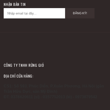
NHẬN BẢN TIN
ĐĂNG KÝ!
CÔNG TY TNHH RỪNG GIÓ
ĐỊA CHỈ CỬA HÀNG:
CS1: Số 593, Phúc Diễn, P.Xuân Phương, Hà Nội (gần
Trần Hữu Dực, sân Mỹ Đình)
ĐT: 0378620611 (sỉ) - 0357752013 (lẻ) - 0973879542