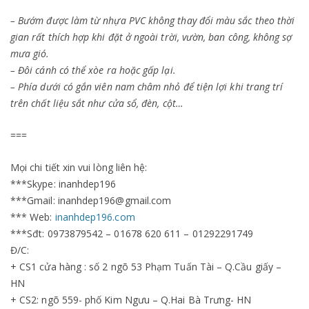
– Bướm được làm từ nhựa PVC không thay đổi màu sắc theo thời
gian rất thích hợp khi đặt ở ngoài trời, vườn, ban công, không sợ
mưa gió.
– Đôi cánh có thể xòe ra hoặc gấp lại.
– Phía dưới có gắn viên nam châm nhỏ để tiện lợi khi trang trí
trên chất liệu sắt như cửa sổ, đèn, cột…
===
Mọi chi tiết xin vui lòng liên hệ:
***Skype: inanhdep196
***Gmail: inanhdep196@gmail.com
*** Web:
inanhdep196.com
***Sđt: 0973879542 – 01678 620 611 – 01292291749
Đ/C:
+ CS1 cửa hàng : số 2 ngõ 53 Phạm Tuấn Tài – Q.Cầu giấy –
HN
+ CS2: ngõ 559- phố Kim Ngưu – Q.Hai Bà Trưng- HN