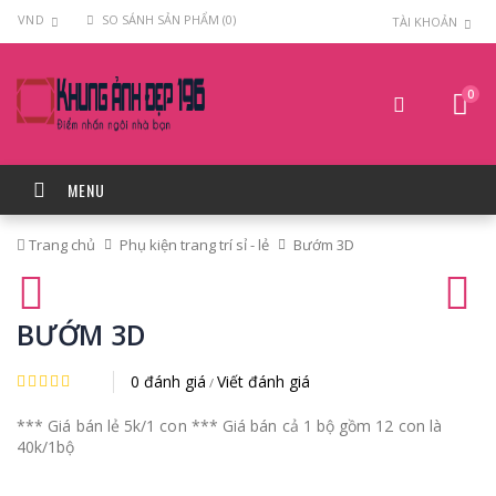
VND
SO SÁNH SẢN PHẨM (0)
TÀI KHOẢN
0
MENU
Trang chủ
Phụ kiện trang trí sỉ - lẻ
Bướm 3D
BƯỚM 3D
0 đánh giá
Viết đánh giá
/
*** Giá bán lẻ 5k/1 con *** Giá bán cả 1 bộ gồm 12 con là
40k/1bộ