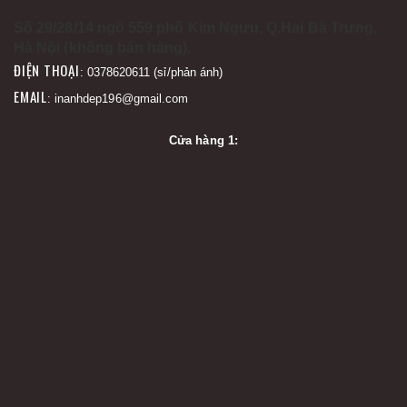
Số 29/28/14 ngõ 559 phố Kim Ngưu, Q.Hai Bà Trưng,
Hà Nội (không bán hàng).
ĐIỆN THOẠI
: 0378620611 (sỉ/phản ánh)
EMAIL
: inanhdep196@gmail.com
Cửa hàng 1: