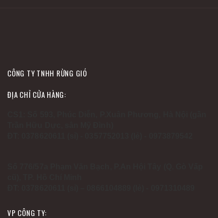
CÔNG TY TNHH RỪNG GIÓ
ĐỊA CHỈ CỬA HÀNG:
CS1: Số 593, Phúc Diễn, P.Xuân Phương, Hà Nội (gần
Trần Hữu Dực, sân Mỹ Đình)
ĐT: 0378620611 (sỉ) - 0357752013 (lẻ) - 0973879542
Số 776/57a Phạm Văn Bạch, P.An Hội Tây (Q. Gò Vấp
cũ), TP. Hồ Chí Minh
ĐT: 0378620611 (sỉ) – 0866104889 (lẻ) - 0971310489
VP CÔNG TY: