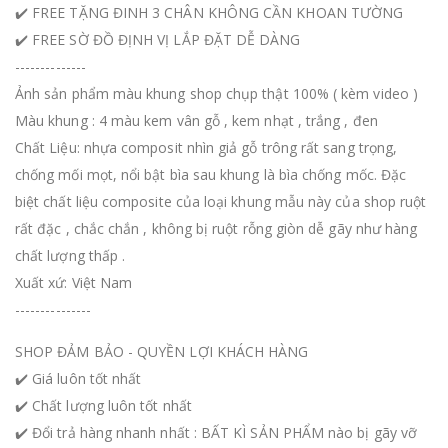
✔️ FREE TẶNG ĐINH 3 CHÂN KHÔNG CẦN KHOAN TƯỜNG
✔️ FREE SỜ ĐỒ ĐỊNH VỊ LẮP ĐẶT DỄ DÀNG
--------------
Ảnh sản phẩm màu khung shop chụp thật 100% ( kèm video )
Màu khung : 4 màu kem vân gỗ , kem nhạt , trắng , đen
Chất Liệu: nhựa composit nhìn giả gỗ trông rất sang trọng,
chống mối mọt, nổi bật bìa sau khung là bìa chống mốc. Đặc
biệt chất liệu composite của loại khung mẫu này của shop ruột
rất đặc , chắc chắn , không bị ruột rỗng giòn dễ gãy như hàng
chất lượng thấp .
Xuất xứ: Việt Nam
---------------
SHOP ĐẢM BẢO - QUYỀN LỢI KHÁCH HÀNG
✔️ Giá luôn tốt nhất
✔️ Chất lượng luôn tốt nhất
✔️ Đổi trả hàng nhanh nhất : BẤT KÌ SẢN PHẨM nào bị gãy vỡ