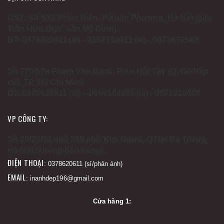
CS1: Số 593, Phúc Diễn, P.Xuân Phương, Hà Nội (gần
Trần Hữu Dực, sân Mỹ Đình)
ĐT: 0378620611 (sỉ) - 0357752013 (lẻ) - 0973879542
Số 776/57a Phạm Văn Bạch, P.An Hội Tây (Q. Gò Vấp
cũ), TP. Hồ Chí Minh
ĐT: 0378620611 (sỉ) – 0866104889 (lẻ) - 0971310489
VP CÔNG TY:
Số 29/28/14 ngõ 559 phố Kim Ngưu, Q.Hai Bà Trưng,
Hà Nội (không bán hàng).
ĐIỆN THOẠI
: 0378620611 (sỉ/phản ánh)
EMAIL
: inanhdep196@gmail.com
Cửa hàng 1: