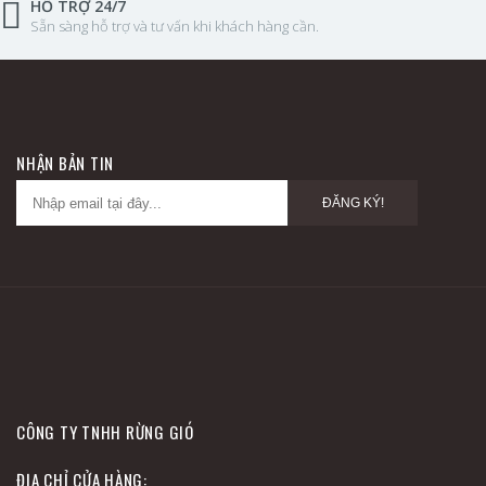
HỖ TRỢ 24/7
Sẵn sàng hỗ trợ và tư vấn khi khách hàng cần.
NHẬN BẢN TIN
ĐĂNG KÝ!
CÔNG TY TNHH RỪNG GIÓ
ĐỊA CHỈ CỬA HÀNG: