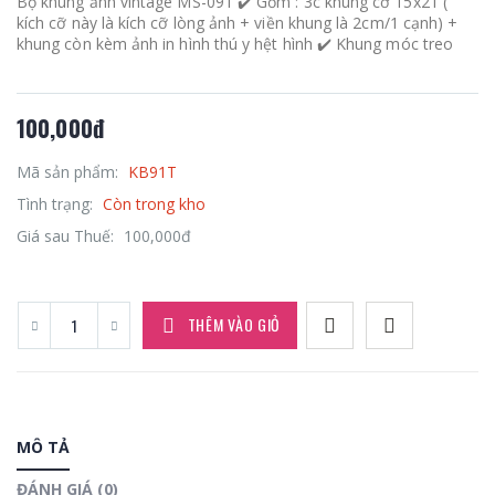
Bộ khung ảnh vintage MS-091 ✔️ Gồm : 3c khung cỡ 15x21 (
kích cỡ này là kích cỡ lòng ảnh + viền khung là 2cm/1 cạnh) +
khung còn kèm ảnh in hình thú y hệt hình ✔️ Khung móc treo
100,000đ
Mã sản phẩm:
KB91T
Tình trạng:
Còn trong kho
Giá sau Thuế:
100,000đ
THÊM VÀO GIỎ
MÔ TẢ
ĐÁNH GIÁ (0)