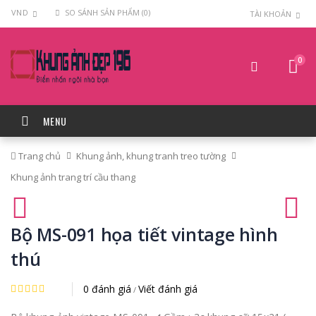
VND
SO SÁNH SẢN PHẨM (0)
TÀI KHOẢN
0
MENU
Trang chủ
Khung ảnh, khung tranh treo tường
Khung ảnh trang trí cầu thang
Bộ MS-091 họa tiết vintage hình
thú
0 đánh giá
Viết đánh giá
/