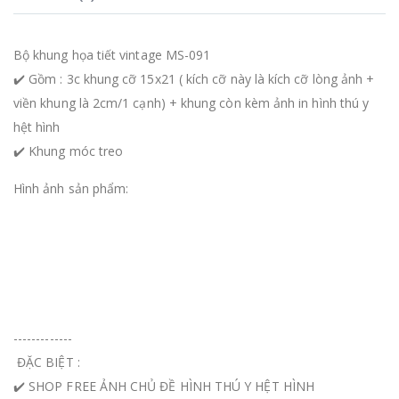
Bộ khung họa tiết vintage MS-091
✔️ Gồm : 3c khung cỡ 15x21 ( kích cỡ này là kích cỡ lòng ảnh +
viền khung là 2cm/1 cạnh) + khung còn kèm ảnh in hình thú y
hệt hình
✔️ Khung móc treo
Hình ảnh sản phẩm:
-------------
ĐẶC BIỆT :
✔️ SHOP FREE ẢNH CHỦ ĐỀ HÌNH THÚ Y HỆT HÌNH