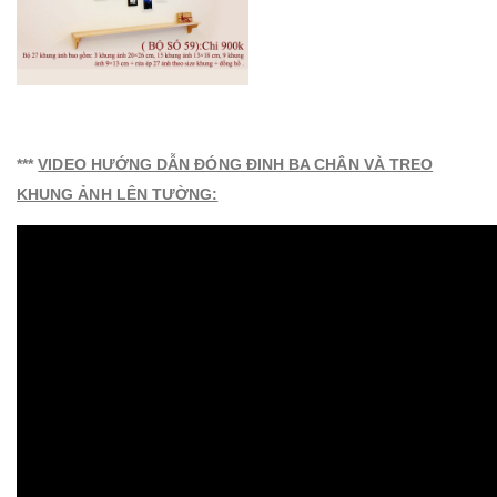
***
VIDEO HƯỚNG DẪN ĐÓNG ĐINH BA CHÂN VÀ TREO
KHUNG ẢNH LÊN TƯỜNG: