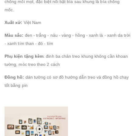
chống mối mọt, đặc biệt nổi bật bìa sau khung là bìa chống
mốc.
Xuất xứ:
Việt Nam
Màu sắc:
đen - trắng - nâu - vàng - hồng - xanh lá - xanh da trời
- xanh tím than - đỏ - tím
Phụ kiện tặng kèm
: đinh ba chân treo khung không cần khoan
tường, móc treo theo 2 cách
Đồng hồ:
dán tường có sơ đồ hướng dẫn treo và đồng hồ chạy
tốt bằng pin