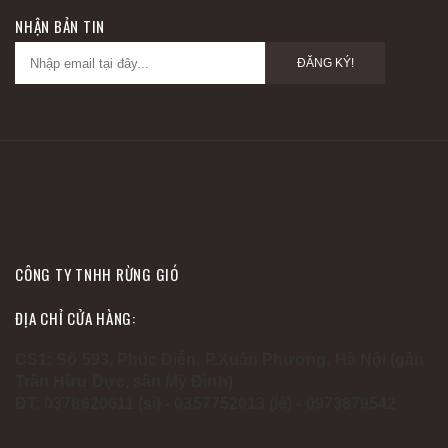
NHẬN BẢN TIN
ĐĂNG KÝ!
CÔNG TY TNHH RỪNG GIÓ
ĐỊA CHỈ CỬA HÀNG:
CS1: Số 593, Phúc Diễn, P.Xuân Phương, Hà Nội (gần
Trần Hữu Dực, sân Mỹ Đình)
ĐT: 0378620611 (sỉ) - 0357752013 (lẻ) - 0973879542