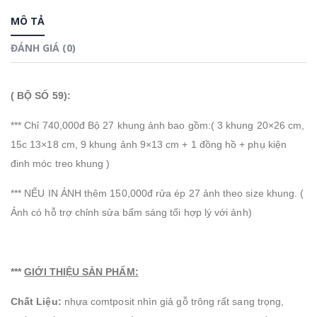
MÔ TẢ
ĐÁNH GIÁ (0)
( BỘ SỐ 59):
*** Chỉ 740,000đ Bộ 27 khung ảnh bao gồm:( 3 khung 20×26 cm,
15c 13×18 cm, 9 khung ảnh 9×13 cm + 1 đồng hồ + phụ kiện
đinh móc treo khung )
*** NẾU IN ẢNH thêm 150,000đ rửa ép 27 ảnh theo size khung. (
Ảnh có hỗ trợ chỉnh sửa bấm sáng tối hợp lý với ảnh)
***
GIỚI THIỆU SẢN PHẨM:
Chất Liệu:
nhựa comtposit nhìn giả gỗ trông rất sang trọng,