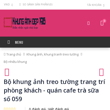
VND
SO SÁNH SẢN PHẨM (0)
TÀI KHOẢN
0
MENU
Trang chủ
Khung ảnh, khung tranh treo tường
Bộ nhiều khung
Bộ khung ảnh treo tường trang trí
phòng khách - quán cafe trà sữa
số 059
0 đánh giá
Viết đánh giá
/