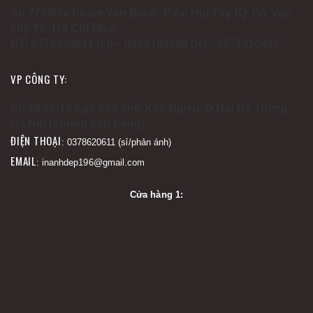
Số 776/57a Phạm Văn Bạch, P.An Hội Tây (Q. Gò Vấp
cũ), TP. Hồ Chí Minh
ĐT: 0378620611 (sỉ) – 0866104889 (lẻ) - 0971310489
VP CÔNG TY:
Số 29/28/14 ngõ 559 phố Kim Ngưu, Q.Hai Bà Trưng,
Hà Nội (không bán hàng).
ĐIỆN THOẠI
: 0378620611 (sỉ/phản ánh)
EMAIL
: inanhdep196@gmail.com
Cửa hàng 1: