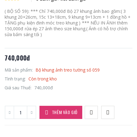
( BỘ SỐ 59): *** Chỉ 740,000đ Bộ 27 khung ảnh bao gồm:( 3
khung 20×26cm, 15c 13×18cm, 9 khung 9×13cm + 1 đồng hồ +
TẶNG phụ kiện đinh móc treo khung ) *** NẾU IN ẢNH thêm
150,000đ rửa ép 27 ảnh theo size khung.( Ảnh có hỗ trợ chỉnh
sửa bấm sáng tối )
740,000đ
Mã sản phẩm:
Bộ khung ảnh treo tường số 059
Tình trạng:
Còn trong kho
Giá sau Thuế:
740,000đ
THÊM VÀO GIỎ