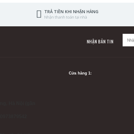
TRẢ TIỀN KHI NHẬN HÀNG
Nhận thanh toán tại nhà
NHẬN BẢN TIN
Cửa hàng 1:
ng, Hà Nội (gần
- 0973879542