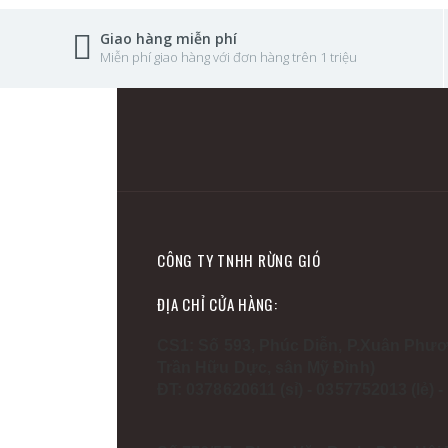
Giao hàng miễn phí
Miễn phí giao hàng với đơn hàng trên 1 triệu
CÔNG TY TNHH RỪNG GIÓ
ĐỊA CHỈ CỬA HÀNG:
CS1: Số 593, Phúc Diễn, P.Xuân Phươ
Trần Hữu Dực, sân Mỹ Đình)
ĐT: 0378620611 (sỉ) - 0357752013 (lẻ) 