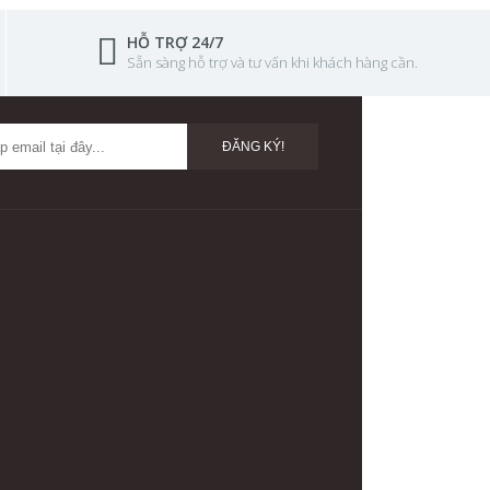
HỖ TRỢ 24/7
Sẵn sàng hỗ trợ và tư vấn khi khách hàng cần.
ĐĂNG KÝ!