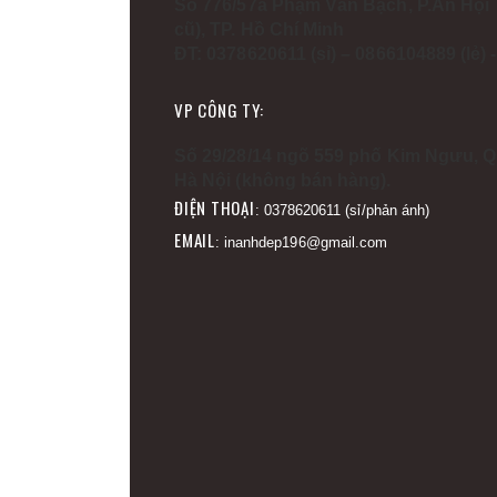
Số 776/57a Phạm Văn Bạch, P.An Hội 
cũ), TP. Hồ Chí Minh
ĐT: 0378620611 (sỉ) – 0866104889 (lẻ)
VP CÔNG TY:
Số 29/28/14 ngõ 559 phố Kim Ngưu, Q
Hà Nội (không bán hàng).
ĐIỆN THOẠI
: 0378620611 (sỉ/phản ánh)
EMAIL
: inanhdep196@gmail.com