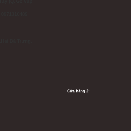
Tây (Q. Gò Vấp
 - 0971310489
.Hai Bà Trưng,
Cửa hàng 2: