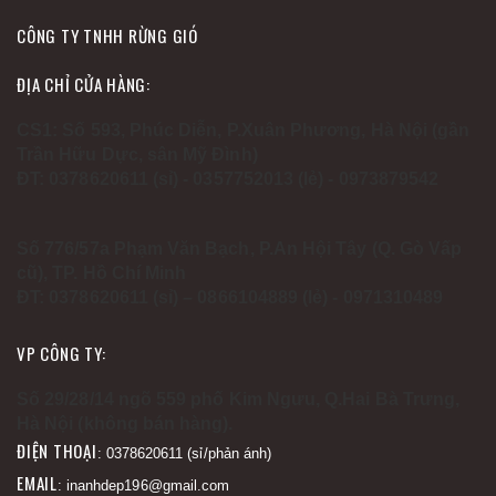
CÔNG TY TNHH RỪNG GIÓ
ĐỊA CHỈ CỬA HÀNG:
CS1: Số 593, Phúc Diễn, P.Xuân Phương, Hà Nội (gần
Trần Hữu Dực, sân Mỹ Đình)
ĐT: 0378620611 (sỉ) - 0357752013 (lẻ) - 0973879542
Số 776/57a Phạm Văn Bạch, P.An Hội Tây (Q. Gò Vấp
cũ), TP. Hồ Chí Minh
ĐT: 0378620611 (sỉ) – 0866104889 (lẻ) - 0971310489
VP CÔNG TY:
Số 29/28/14 ngõ 559 phố Kim Ngưu, Q.Hai Bà Trưng,
Hà Nội (không bán hàng).
ĐIỆN THOẠI
: 0378620611 (sỉ/phản ánh)
EMAIL
: inanhdep196@gmail.com