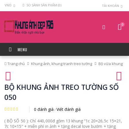
VND
SO SÁNH SẢN PHẨM (0)
TÀI KHOẢN
0
MENU
Trang chủ
Khung ảnh, khung tranh treo tường
Bộ vừa khung
BỘ KHUNG ẢNH TREO TƯỜNG SỐ
050
0 đánh giá
Viết đánh giá
/
( BỘ SỐ 50 ): Chỉ 440,000đ gồm 13 khung “1c 20×26,5c 15×21,
7c 10×15” + miễn phí in ảnh + tặng decal love bướm + tặng