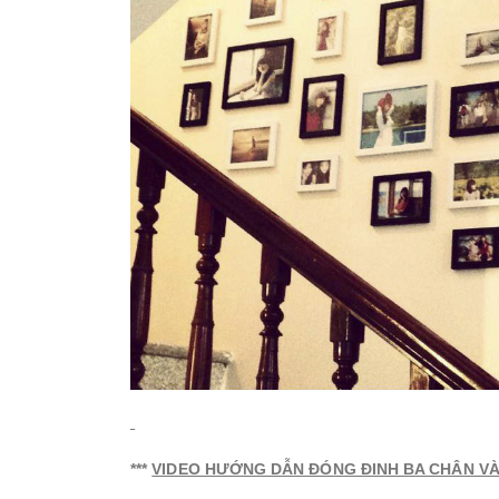
***
VIDEO HƯỚNG DẪN ĐÓNG ĐINH BA CHÂN V