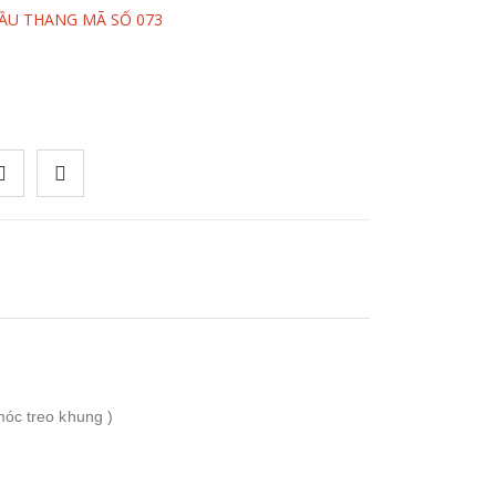
ẦU THANG MÃ SỐ 073
móc treo khung )