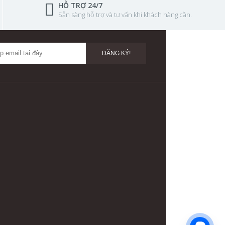
HỖ TRỢ 24/7
Sẵn sàng hỗ trợ và tư vấn khi khách hàng cần.
ĐĂNG KÝ!