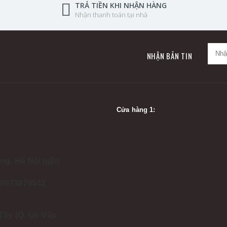
TRẢ TIỀN KHI NHẬN HÀNG
Nhận thanh toán tại nhà
NHẬN BẢN TIN
Cửa hàng 1:
ng, Hà Nội (gần
- 0973879542
Tây (Q. Gò Vấp