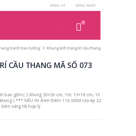
ĐĂNG KÝ
ĐĂNG NHẬP
0
hung tranh treo tường
Khung ảnh trang trí cầu thang
Í CẦU THANG MÃ SỐ 073
nh bao gồm:( 2 khung 20×26 cm, 10c 13×18 cm, 10
 khung ) *** NẾU IN ẢNH thêm 110,000đ rửa ép 22
a bấm sáng tối hợp lý