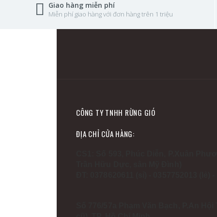
Giao hàng miễn phí
Miễn phí giao hàng với đơn hàng trên 1 triệu
CÔNG TY TNHH RỪNG GIÓ
ĐỊA CHỈ CỬA HÀNG:
CS1: Số 593, Phúc Diễn, P.Xuân Phươ
Trần Hữu Dực, sân Mỹ Đình)
ĐT: 0378620611 (sỉ) - 0357752013 (lẻ) 
Số 776/57a Phạm Văn Bạch, P.An Hội 
cũ), TP. Hồ Chí Minh