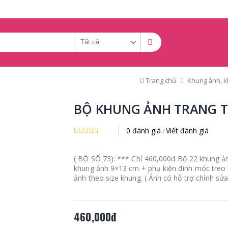
Trang chủ
Khung ảnh, k
BỘ KHUNG ẢNH TRANG TR
0 đánh giá
Viết đánh giá
/
( BỘ SỐ 73): *** Chỉ 460,000đ Bộ 22 khung ả
khung ảnh 9×13 cm + phụ kiện đinh móc treo
ảnh theo size khung. ( Ảnh có hỗ trợ chỉnh sử
460,000đ