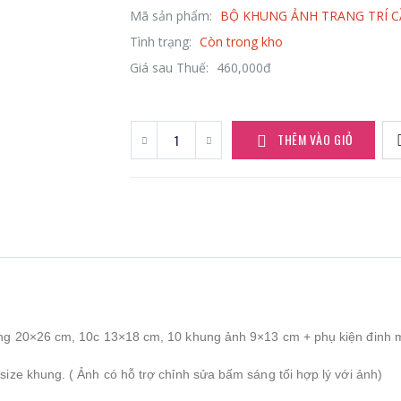
Mã sản phẩm:
BỘ KHUNG ẢNH TRANG TRÍ C
Tình trạng:
Còn trong kho
Giá sau Thuế:
460,000đ
THÊM VÀO GIỎ
ung 20×26 cm, 10c 13×18 cm, 10 khung ảnh 9×13 cm + phụ kiện đinh 
ize khung. ( Ảnh có hỗ trợ chỉnh sửa bấm sáng tối hợp lý với ảnh)