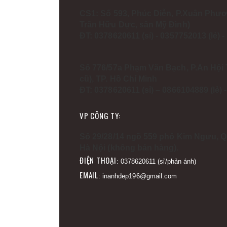
CS1: Số 593, Phúc Diễn, P.Xuân Phươ
Trần Hữu Dực, sân Mỹ Đình)
ĐT: 0378620611 (sỉ) - 0357752013 (lẻ) 
Số 776/57a Phạm Văn Bạch, P.An Hội 
cũ), TP. Hồ Chí Minh
ĐT: 0378620611 (sỉ) – 0866104889 (lẻ)
VP CÔNG TY:
Số 29/28/14 ngõ 559 phố Kim Ngưu, Q
Hà Nội (không bán hàng).
ĐIỆN THOẠI
: 0378620611 (sỉ/phản ánh)
EMAIL
: inanhdep196@gmail.com