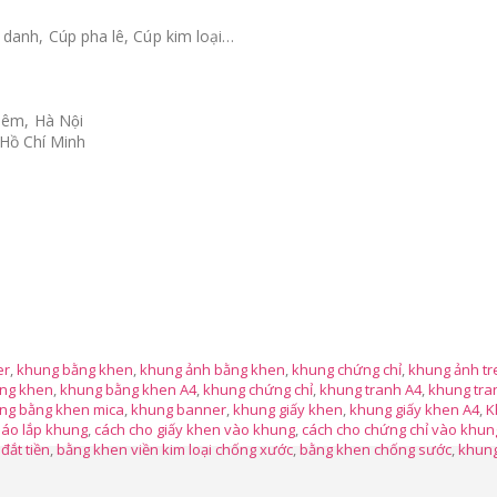
danh, Cúp pha lê, Cúp kim loại…
iêm, Hà Nội
 Hồ Chí Minh
er
,
khung bằng khen
,
khung ảnh bằng khen
,
khung chứng chỉ
,
khung ảnh tr
ng khen
,
khung bằng khen A4
,
khung chứng chỉ
,
khung tranh A4
,
khung tra
ng bằng khen mica
,
khung banner
,
khung giấy khen
,
khung giấy khen A4
,
K
háo lắp khung
,
cách cho giấy khen vào khung
,
cách cho chứng chỉ vào khun
đắt tiền
,
bằng khen viền kim loại chống xước
,
bằng khen chống sước
,
khung