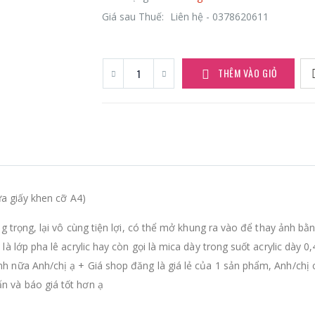
Giá sau Thuế:
Liên hệ - 0378620611
THÊM VÀO GIỎ
ừa giấy khen cỡ A4)
g trọng, lại vô cùng tiện lợi, có thể mở khung ra vào để thay ảnh bằ
à lớp pha lê acrylic hay còn gọi là mica dày trong suốt acrylic dày
 nữa Anh/chị ạ + Giá shop đăng là giá lẻ của 1 sản phẩm, Anh/chị 
 và báo giá tốt hơn ạ