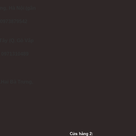
ng, Hà Nội (gần
- 0973879542
Tây (Q. Gò Vấp
 - 0971310489
.Hai Bà Trưng,
Cửa hàng 2: