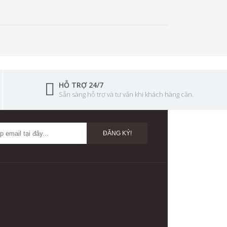
HỖ TRỢ 24/7
Sẵn sàng hỗ trợ và tư vấn khi khách hàng cần.
ĐĂNG KÝ!