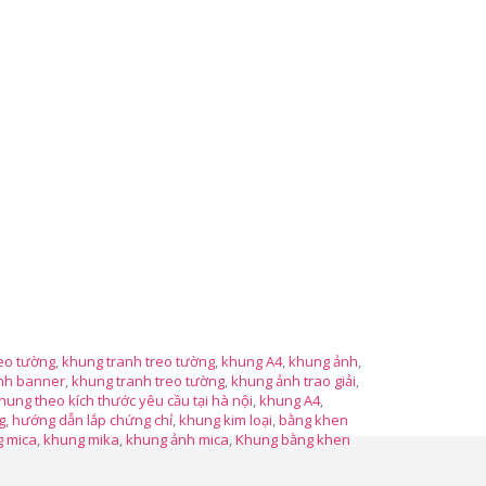
eo tường
,
khung tranh treo tường
,
khung A4
,
khung ảnh
,
nh banner
,
khung tranh treo tường
,
khung ảnh trao giải
,
hung theo kích thước yêu cầu tại hà nội
,
khung A4
,
g
,
hướng dẫn lắp chứng chỉ
,
khung kim loại
,
bằng khen
 mica
,
khung mika
,
khung ảnh mica
,
Khung bằng khen