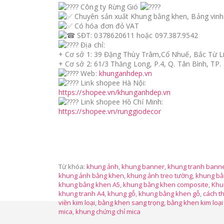
Công ty Rừng Gió
Chuyên sản xuất Khung bằng khen, Bảng vinh 
Có hóa đơn đỏ VAT
SĐT: 0378620611 hoặc 097.387.9542
Địa chỉ:
+ Cơ sở 1: 39 Đặng Thùy Trâm,Cổ Nhuế, Bắc Từ L
+ Cơ sở 2: 61/3 Thăng Long, P.4, Q. Tân Bình, TP.
Web:
khunganhdep.vn
Link shopee Hà Nội:
https://shopee.vn/khunganhdep.vn
Link shopee Hồ Chí Minh:
https://shopee.vn/runggiodecor
Từ khóa:
khung ảnh
,
khung banner
,
khung tranh bann
khung ảnh bằng khen
,
khung ảnh treo tường
,
khung bằ
khung bằng khen A5
,
khung bằng khen composite
,
Khu
khung tranh A4
,
khung gỗ
,
khung bằng khen gỗ
,
cách t
viền kim loại
,
bằng khen sang trọng
,
bằng khen kim loại 
mica
,
khung chứng chỉ mica