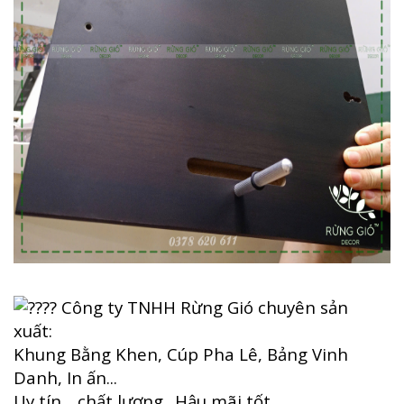
Công ty TNHH Rừng Gió chuyên sản
xuất:
Khung Bằng Khen, Cúp Pha Lê, Bảng Vinh
Danh, In ấn...
Uy tín _ chất lượng _Hậu mãi tốt