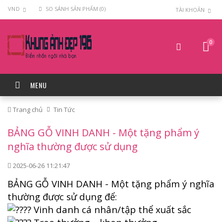
VND
SO SÁNH SẢN PHẨM (0)
TÀI KHOẢN
0
MENU
Trang chủ
Tin Tức
BẢNG GỖ VINH DANH - Một tặng phẩm ý
nghĩa thường được sử dụng
2025-06-26 11:21:47
BẢNG GỖ VINH DANH - Một tặng phẩm ý nghĩa
thường được sử dụng để:
Vinh danh cá nhân/tập thể xuất sắc