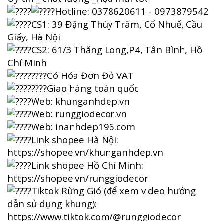
Hotline: 0378620611 - 0973879542
CS1: 39 Đặng Thùy Trâm, Cổ Nhuế, Cầu
Giấy, Hà Nội
CS2: 61/3 Thăng Long,P4, Tân Bình, Hồ
Chí Minh
Có Hóa Đơn Đỏ VAT
Giao hàng toàn quốc
Web:
khunganhdep.vn
Web:
runggiodecor.vn
Web:
inanhdep196.com
Link shopee Hà Nội:
https://shopee.vn/khunganhdep.vn
Link shopee Hồ Chí Minh:
https://shopee.vn/runggiodecor
Tiktok Rừng Gió (để xem video hướng
dẫn sử dụng khung):
https://www.tiktok.com/@runggiodecor