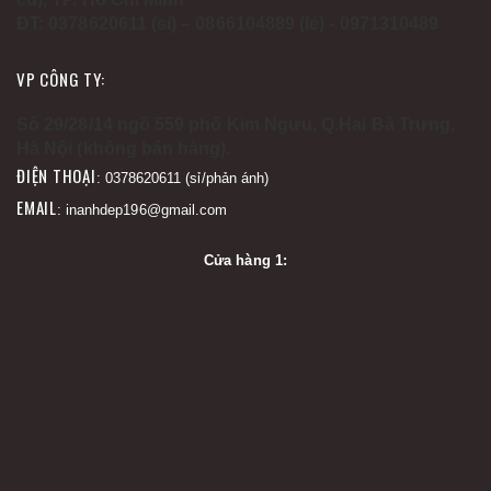
ĐT: 0378620611 (sỉ) – 0866104889 (lẻ) - 0971310489
VP CÔNG TY:
Số 29/28/14 ngõ 559 phố Kim Ngưu, Q.Hai Bà Trưng,
Hà Nội (không bán hàng).
ĐIỆN THOẠI
: 0378620611 (sỉ/phản ánh)
EMAIL
: inanhdep196@gmail.com
Cửa hàng 1: