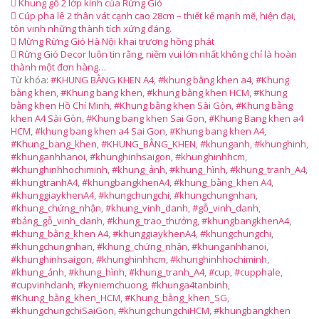
Khung gỗ 2 lớp kính của Rừng Gió
Cúp pha lê 2 thân vát cạnh cao 28cm – thiết kế mạnh mẽ, hiện đại,
tôn vinh những thành tích xứng đáng.
Mừng Rừng Gió Hà Nội khai trương hồng phát
Rừng Gió Decor luôn tin rằng, niềm vui lớn nhất không chỉ là hoàn
thành một đơn hàng…
Từ khóa:
#KHUNG BẰNG KHEN A4
,
#khung bằng khen a4
,
#Khung
bằng khen
,
#Khung bang khen
,
#khung bằng khen HCM
,
#Khung
bằng khen Hồ Chí Minh
,
#Khung bằng khen Sài Gòn
,
#Khung bằng
khen A4 Sài Gòn
,
#Khung bang khen Sai Gon
,
#Khung Bang khen a4
HCM
,
#khung bang khen a4 Sai Gon
,
#Khung bang khen A4
,
#Khung_bang_khen
,
#KHUNG_BẰNG_KHEN
,
#khunganh
,
#khunghinh
,
#khunganhhanoi
,
#khunghinhsaigon
,
#khunghinhhcm
,
#khunghinhhochiminh
,
#khung_ảnh
,
#khung_hình
,
#khung_tranh_A4
,
#khungtranhA4
,
#khungbangkhenA4
,
#khung_bằng_khen A4
,
#khunggiaykhenA4
,
#khungchungchi
,
#khungchungnhan
,
#khung_chứng_nhận
,
#khung_vinh_danh
,
#gỗ_vinh_danh
,
#bảng_gỗ_vinh_danh
,
#khung_trao_thưởng
,
#khungbangkhenA4
,
#khung_bằng_khen A4
,
#khunggiaykhenA4
,
#khungchungchi
,
#khungchungnhan
,
#khung_chứng_nhận
,
#khunganhhanoi
,
#khunghinhsaigon
,
#khunghinhhcm
,
#khunghinhhochiminh
,
#khung_ảnh
,
#khung_hình
,
#khung_tranh_A4
,
#cup
,
#cupphale
,
#cupvinhdanh
,
#kyniemchuong
,
#khunga4tanbinh
,
#Khung_bằng_khen_HCM
,
#Khung_bằng_khen_SG
,
#khungchungchiSaiGon
,
#khungchungchiHCM
,
#khungbangkhen