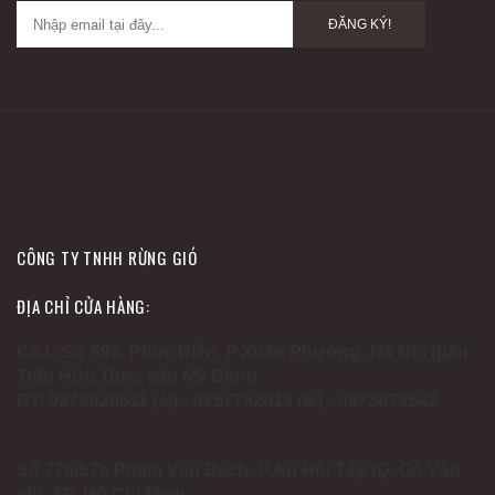
ĐĂNG KÝ!
CÔNG TY TNHH RỪNG GIÓ
ĐỊA CHỈ CỬA HÀNG:
CS1: Số 593, Phúc Diễn, P.Xuân Phương, Hà Nội (gần
Trần Hữu Dực, sân Mỹ Đình)
ĐT: 0378620611 (sỉ) - 0357752013 (lẻ) - 0973879542
Số 776/57a Phạm Văn Bạch, P.An Hội Tây (Q. Gò Vấp
cũ), TP. Hồ Chí Minh