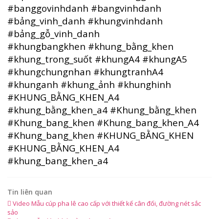
#banggovinhdanh
#bangvinhdanh
#bảng_vinh_danh
#khungvinhdanh
#bảng_gỗ_vinh_danh
#khungbangkhen
#khung_bằng_khen
#khung_trong_suốt
#khungA4
#khungA5
#khungchungnhan
#khungtranhA4
#khunganh
#khung_ảnh
#khunghinh
#KHUNG_BẰNG_KHEN_A4
#khung_bằng_khen_a4
#Khung_bằng_khen
#Khung_bang_khen
#Khung_bang_khen_A4
#Khung_bang_khen
#KHUNG_BẰNG_KHEN
#KHUNG_BẰNG_KHEN_A4
#khung_bang_khen_a4
Tin liên quan
Video Mẫu cúp pha lê cao cấp với thiết kế cân đối, đường nét sắc
sảo