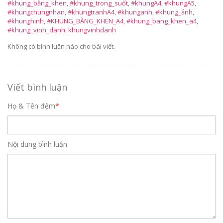
#khung_bằng_khen
,
#khung_trong_suốt
,
#khungA4
,
#khungA5
,
#khungchungnhan
,
#khungtranhA4
,
#khunganh
,
#khung_ảnh
,
#khunghinh
,
#KHUNG_BẰNG_KHEN_A4
,
#khung_bang_khen_a4
,
#khung_vinh_danh
,
khungvinhdanh
Không có bình luận nào cho bài viết.
Viết bình luận
Họ & Tên đệm
*
Nội dung bình luận