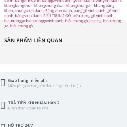
danh
,
bangvinhdanh
,
banggovinhdanh
,
govinhdanh
,
bangvinhdanh
,
khungbangkhen
,
khungchungnhan
,
khungchungchi
,
khung bằng
khen
,
khung vinh danh
,
Bảng vinh danh
,
bảng gỗ vinh danh
,
gỗ vinh
danh
,
bằng vinh danh
,
BIỂU TRƯNG GỖ
,
biểu trưng gỗ vinh danh
,
bieutrunggo bieutrunggovinhdanh
,
biểu trưng gỗ kim loại
,
bieu trung
go
,
biểu trưng gỗ
SẢN PHẨM LIÊN QUAN
Giao hàng miễn phí
Miễn phí giao hàng với đơn hàng trên 1 triệu
TRẢ TIỀN KHI NHẬN HÀNG
Nhận thanh toán tại nhà
HỖ TRỢ 24/7