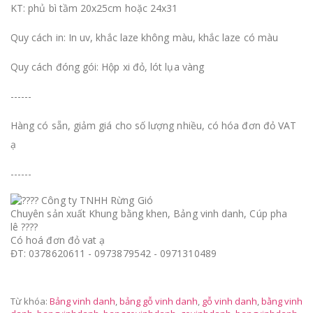
KT: phủ bì tầm 20x25cm hoặc 24x31
Quy cách in: In uv, khắc laze không màu, khắc laze có màu
Quy cách đóng gói: Hộp xi đỏ, lót lụa vàng
------
Hàng có sẵn, giảm giá cho số lượng nhiều, có hóa đơn đỏ VAT
ạ
------
Công ty TNHH Rừng Gió
Chuyên sản xuất Khung bằng khen, Bảng vinh danh, Cúp pha
lê ????
Có hoá đơn đỏ vat ạ
ĐT: 0378620611 - 0973879542 - 0971310489
Từ khóa:
Bảng vinh danh
,
bảng gỗ vinh danh
,
gỗ vinh danh
,
bằng vinh