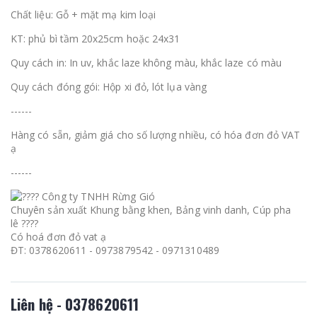
Chất liệu: Gỗ + mặt mạ kim loại
KT: phủ bì tầm 20x25cm hoặc 24x31
Quy cách in: In uv, khắc laze không màu, khắc laze có màu
Quy cách đóng gói: Hộp xi đỏ, lót lụa vàng
------
Hàng có sẵn, giảm giá cho số lượng nhiều, có hóa đơn đỏ VAT
ạ
------
Công ty TNHH Rừng Gió
Chuyên sản xuất Khung bằng khen, Bảng vinh danh, Cúp pha
lê ????
Có hoá đơn đỏ vat ạ
ĐT: 0378620611 - 0973879542 - 0971310489
Liên hệ - 0378620611