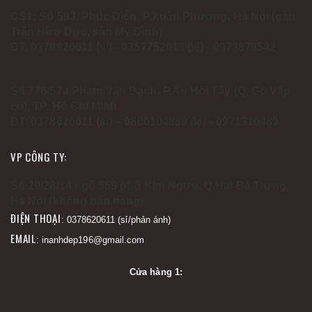
CS1: Số 593, Phúc Diễn, P.Xuân Phương, Hà Nội (gần
Trần Hữu Dực, sân Mỹ Đình)
ĐT: 0378620611 (sỉ) - 0357752013 (lẻ) - 0973879542
Số 776/57a Phạm Văn Bạch, P.An Hội Tây (Q. Gò Vấp
cũ), TP. Hồ Chí Minh
ĐT: 0378620611 (sỉ) – 0866104889 (lẻ) - 0971310489
VP CÔNG TY:
Số 29/28/14 ngõ 559 phố Kim Ngưu, Q.Hai Bà Trưng,
Hà Nội (không bán hàng).
ĐIỆN THOẠI
: 0378620611 (sỉ/phản ánh)
EMAIL
: inanhdep196@gmail.com
Cửa hàng 1: