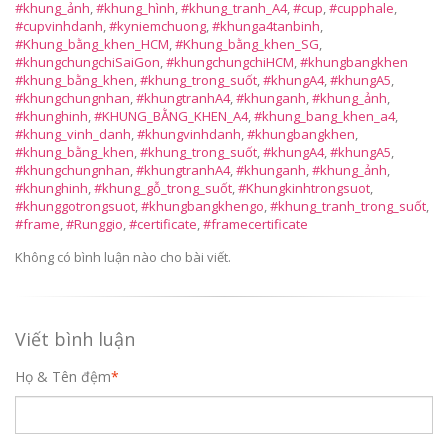
#khung_ảnh
,
#khung_hình
,
#khung_tranh_A4
,
#cup
,
#cupphale
,
#cupvinhdanh
,
#kyniemchuong
,
#khunga4tanbinh
,
#Khung_bằng_khen_HCM
,
#Khung_bằng_khen_SG
,
#khungchungchiSaiGon
,
#khungchungchiHCM
,
#khungbangkhen
#khung_bằng_khen
,
#khung_trong_suốt
,
#khungA4
,
#khungA5
,
#khungchungnhan
,
#khungtranhA4
,
#khunganh
,
#khung_ảnh
,
#khunghinh
,
#KHUNG_BẰNG_KHEN_A4
,
#khung_bang_khen_a4
,
#khung_vinh_danh
,
#khungvinhdanh
,
#khungbangkhen
,
#khung_bằng_khen
,
#khung_trong_suốt
,
#khungA4
,
#khungA5
,
#khungchungnhan
,
#khungtranhA4
,
#khunganh
,
#khung_ảnh
,
#khunghinh
,
#khung_gỗ_trong_suốt
,
#Khungkinhtrongsuot
,
#khunggotrongsuot
,
#khungbangkhengo
,
#khung_tranh_trong_suốt
,
#frame
,
#Runggio
,
#certificate
,
#framecertificate
Không có bình luận nào cho bài viết.
Viết bình luận
Họ & Tên đệm
*