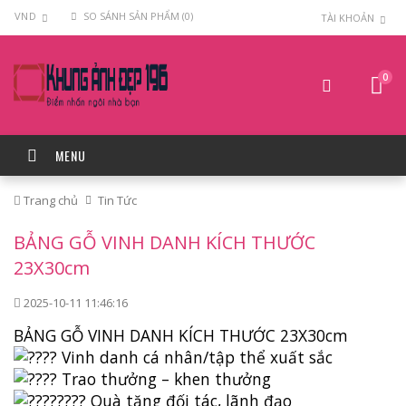
VND
SO SÁNH SẢN PHẨM (0)
TÀI KHOẢN
0
MENU
Trang chủ
Tin Tức
BẢNG GỖ VINH DANH KÍCH THƯỚC
23X30cm
2025-10-11 11:46:16
BẢNG GỖ VINH DANH KÍCH THƯỚC 23X30cm
Vinh danh cá nhân/tập thể xuất sắc
Trao thưởng – khen thưởng
Quà tặng đối tác, lãnh đạo