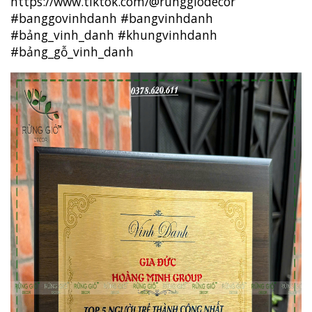
https://www.tiktok.com/@runggiodecor
#banggovinhdanh
#bangvinhdanh
#bảng_vinh_danh
#khungvinhdanh
#bảng_gỗ_vinh_danh