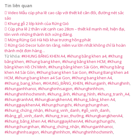
Tin liên quan
Video Mẫu cúp pha lê cao cấp với thiết kế cân đối, đường nét sắc
sảo
Khung gỗ 2 lớp kính của Rừng Gió
Cúp pha lê 2 thân vát cạnh cao 28cm – thiết kế mạnh mẽ, hiện đại,
tôn vinh những thành tích xứng đáng.
Mừng Rừng Gió Hà Nội khai trương hồng phát
Rừng Gió Decor luôn tin rằng, niềm vui lớn nhất không chỉ là hoàn
thành một đơn hàng…
Từ khóa:
#KHUNG BẰNG KHEN A4
,
#khung bằng khen a4
,
#Khung
bằng khen
,
#Khung bang khen
,
#khung bằng khen HCM
,
#Khung
bằng khen Hồ Chí Minh
,
#Khung bằng khen Sài Gòn
,
#Khung bằng
khen A4 Sài Gòn
,
#Khung bang khen Sai Gon
,
#Khung Bang khen a4
HCM
,
#khung bang khen a4 Sai Gon
,
#Khung bang khen A4
,
#Khung_bang_khen
,
#KHUNG_BẰNG_KHEN
,
#khunganh
,
#khunghinh
,
#khunganhhanoi
,
#khunghinhsaigon
,
#khunghinhhcm
,
#khunghinhhochiminh
,
#khung_ảnh
,
#khung_hình
,
#khung_tranh_A4
,
#khungtranhA4
,
#khungbangkhenA4
,
#khung_bằng_khen A4
,
#khunggiaykhenA4
,
#khungchungchi
,
#khungchungnhan
,
#khung_chứng_nhận
,
#khung_vinh_danh
,
#gỗ_vinh_danh
,
#bảng_gỗ_vinh_danh
,
#khung_trao_thưởng
,
#khungbangkhenA4
,
#khung_bằng_khen A4
,
#khunggiaykhenA4
,
#khungchungchi
,
#khungchungnhan
,
#khung_chứng_nhận
,
#khunganhhanoi
,
#khunghinhsaigon
,
#khunghinhhcm
,
#khunghinhhochiminh
,