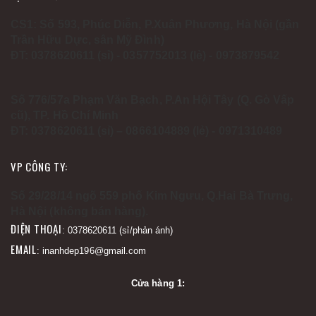
CS1: Số 593, Phúc Diễn, P.Xuân Phương, Hà Nội (gần
Trần Hữu Dực, sân Mỹ Đình)
ĐT: 0378620611 (sỉ) - 0357752013 (lẻ) - 0973879542
Số 776/57a Phạm Văn Bạch, P.An Hội Tây (Q. Gò Vấp
cũ), TP. Hồ Chí Minh
ĐT: 0378620611 (sỉ) – 0866104889 (lẻ) - 0971310489
VP CÔNG TY:
Số 29/28/14 ngõ 559 phố Kim Ngưu, Q.Hai Bà Trưng,
Hà Nội (không bán hàng).
ĐIỆN THOẠI
: 0378620611 (sỉ/phản ánh)
EMAIL
: inanhdep196@gmail.com
Cửa hàng 1: