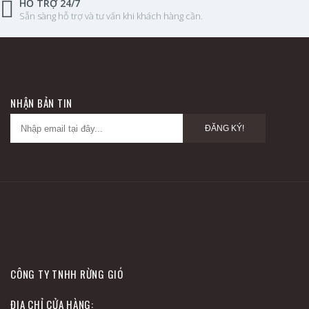
HỖ TRỢ 24/7
Sẵn sàng hỗ trợ và tư vấn khi khách hàng cần.
NHẬN BẢN TIN
ĐĂNG KÝ!
CÔNG TY TNHH RỪNG GIÓ
ĐỊA CHỈ CỬA HÀNG: