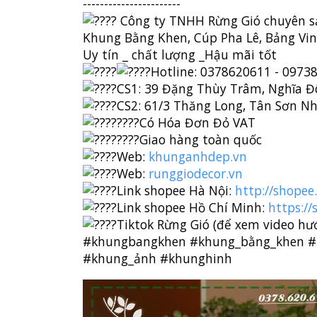
-----------------------
Công ty TNHH Rừng Gió chuyên s
Khung Bằng Khen, Cúp Pha Lê, Bảng Vinh
Uy tín _ chất lượng _Hậu mãi tốt
Hotline: 0378620611 - 0973
CS1: 39 Đặng Thùy Trâm, Nghĩa Đ
CS2: 61/3 Thăng Long, Tân Sơn Nh
Có Hóa Đơn Đỏ VAT
Giao hàng toàn quốc
Web:
khunganhdep.vn
Web:
runggiodecor.vn
Link shopee Hà Nội:
http://shope
Link shopee Hồ Chí Minh:
https:/
Tiktok Rừng Gió (để xem video h
#khungbangkhen
#khung_bằng_khen
#
#khung_ảnh
#khunghinh