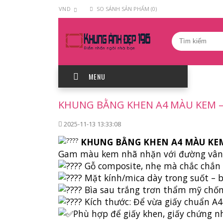
VND
SO SÁNH SẢN PHẨM (0)
MENU
KHUNG BẰNG KHEN A4 MÀU KEM – 
2025-11-13 13:33:08
KHUNG BẰNG KHEN A4 MÀU KEM 
Gam màu kem nhã nhặn với đường vân gi
Gỗ composite, nhẹ mà chắc chắn
Mặt kính/mica dày trong suốt – b
Bìa sau trắng trơn thẩm mỹ chố
Kích thước: Để vừa giấy chuẩn A
Phù hợp để giấy khen, giấy chứng n