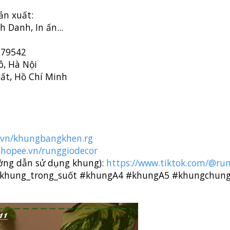
ản xuất:
 Danh, In ấn...
879542
ô, Hà Nội
ất, Hồ Chí Minh
e.vn/khungbangkhen.rg
/shopee.vn/runggiodecor
ướng dẫn sử dụng khung):
https://www.tiktok.com/@ru
khung_trong_suốt
#khungA4
#khungA5
#khungchun