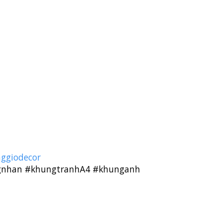
nggiodecor
gnhan
#khungtranhA4
#khunganh